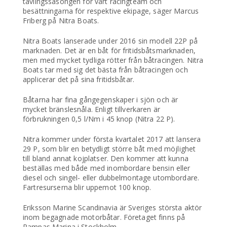
tävlingssäsongen för vårt racingteam och
besättningarna för respektive ekipage, säger Marcus
Friberg på Nitra Boats.
Nitra Boats lanserade under 2016 sin modell 22P på
marknaden. Det är en båt för fritidsbåtsmarknaden,
men med mycket tydliga rötter från båtracingen. Nitra
Boats tar med sig det bästa från båtracingen och
applicerar det på sina fritidsbåtar.
Båtarna har fina gångegenskaper i sjön och är
mycket bränslesnåla. Enligt tillverkaren är
förbrukningen 0,5 l/Nm i 45 knop (Nitra 22 P).
Nitra kommer under första kvartalet 2017 att lansera
29 P, som blir en betydligt större båt med möjlighet
till bland annat kojplatser. Den kommer att kunna
beställas med både med inombordare bensin eller
diesel och singel- eller dubbelmontage utombordare.
Fartresurserna blir uppemot 100 knop.
Eriksson Marine Scandinavia är Sveriges största aktör
inom begagnade motorbåtar. Företaget finns på
Pampas Marina i Stockholm.