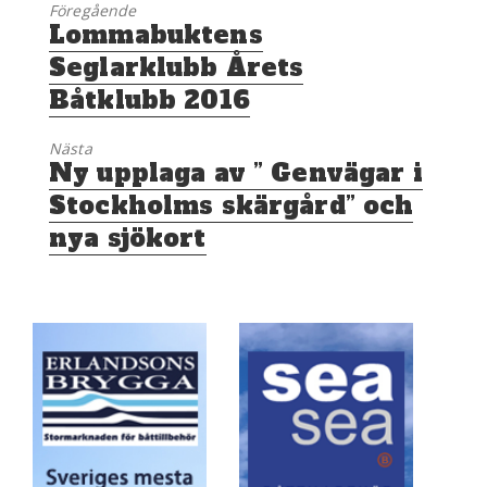
Föregående
Föregående
Lommabuktens
inlägg:
Seglarklubb Årets
Båtklubb 2016
Nästa
Nästa
Ny upplaga av ” Genvägar i
inlägg:
Stockholms skärgård” och
nya sjökort