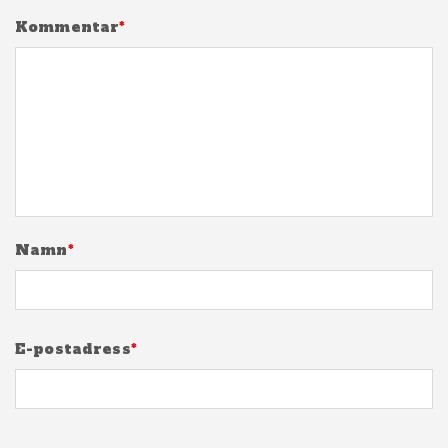
Kommentar
*
Namn
*
E-postadress
*