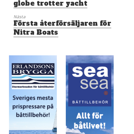
globe trotter yacht
Nästa
Nästa
Första återförsäljaren för
inlägg:
Nitra Boats