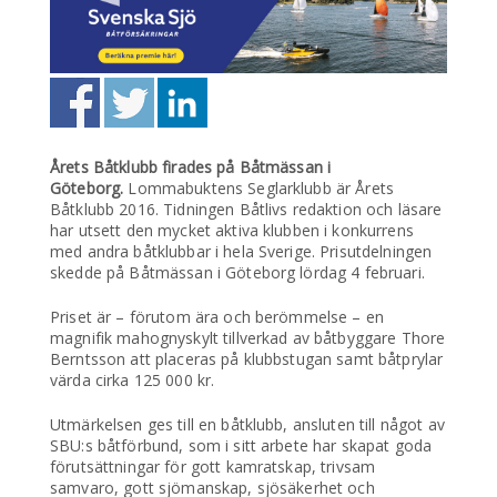
Årets Båtklubb firades på Båtmässan i
Göteborg.
Lommabuktens Seglarklubb är Årets
Båtklubb 2016. Tidningen Båtlivs redaktion och läsare
har utsett den mycket aktiva klubben i konkurrens
med andra båtklubbar i hela Sverige. Prisutdelningen
skedde på Båtmässan i Göteborg lördag 4 februari.
Priset är – förutom ära och berömmelse – en
magnifik mahognyskylt tillverkad av båtbyggare Thore
Berntsson att placeras på klubbstugan samt båtprylar
värda cirka 125 000 kr.
Utmärkelsen ges till en båtklubb, ansluten till något av
SBU:s båtförbund, som i sitt arbete har skapat goda
förutsättningar för gott kamratskap, trivsam
samvaro, gott sjömanskap, sjösäkerhet och