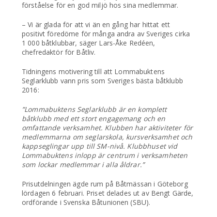
förståelse för en god miljö hos sina medlemmar.
– Vi är glada för att vi än en gång har hittat ett
positivt föredöme för många andra av Sveriges cirka
1 000 båtklubbar, säger Lars-Åke Redéen,
chefredaktör för Båtliv.
Tidningens motivering till att Lommabuktens
Seglarklubb vann pris som Sveriges bästa båtklubb
2016:
”Lommabuktens Seglarklubb är en komplett
båtklubb med ett stort engagemang och en
omfattande verksamhet. Klubben har aktiviteter för
medlemmarna om seglarskola, kursverksamhet och
kappseglingar upp till SM-nivå. Klubbhuset vid
Lommabuktens inlopp är centrum i verksamheten
som lockar medlemmar i alla åldrar.”
Prisutdelningen ägde rum på Båtmässan i Göteborg
lördagen 6 februari. Priset delades ut av Bengt Gärde,
ordförande i Svenska Båtunionen (SBU).