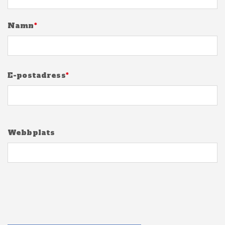
Namn
*
E-postadress
*
Webbplats