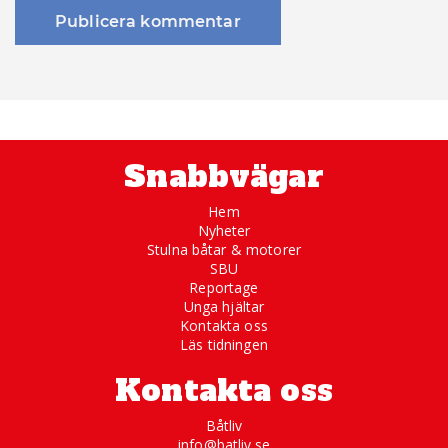
Snabbvägar
Hem
Nyheter
Stulna båtar & motorer
SBU
Reportage
Unga hjältar
Kontakta oss
Läs tidningen
Kontakta oss
Båtliv
info@batliv.se