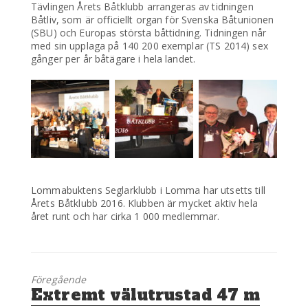
Tävlingen Årets Båtklubb arrangeras av tidningen
Båtliv, som är officiellt organ för Svenska Båtunionen
(SBU) och Europas största båttidning. Tidningen når
med sin upplaga på 140 200 exemplar (TS 2014) sex
gånger per år båtägare i hela landet.
Lommabuktens Seglarklubb i Lomma har utsetts till
Årets Båtklubb 2016. Klubben är mycket aktiv hela
året runt och har cirka 1 000 medlemmar.
Föregående
Föregående
Extremt välutrustad 47 m
inlägg: