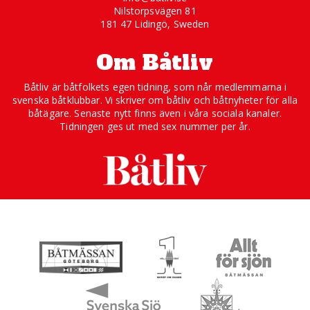
Nilstorpsvägen 81
181 47 Lidingö, Sweden
Om Båtliv
Båtliv är båtfolkets egen tidning, som når medlemmarna i
svenska båtklubbar. Vi skriver om båtliv och båtnyheter för alla
båtägare. Senaste nytt finns även i våra sociala kanaler.
Tidningen ges ut med sex nummer per år.