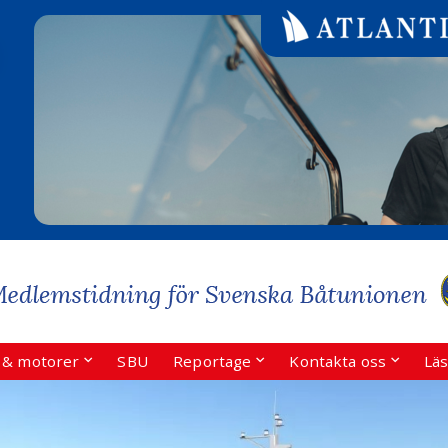
r & motorer
SBU
Reportage
Kontakta oss
Läs