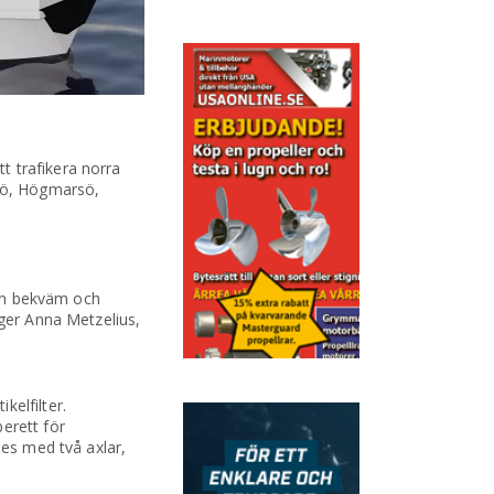
t trafikera norra
sö, Högmarsö,
 en bekväm och
äger Anna Metzelius,
kelfilter.
erett för
ses med två axlar,