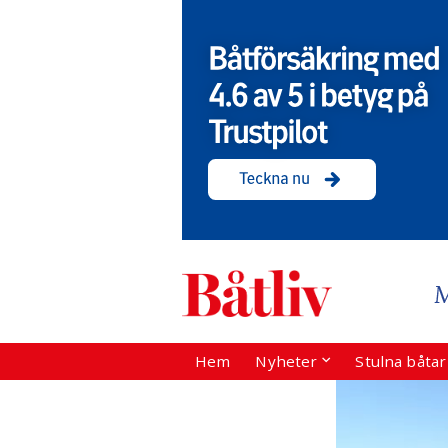
Hem
Nyheter
Stulna båta