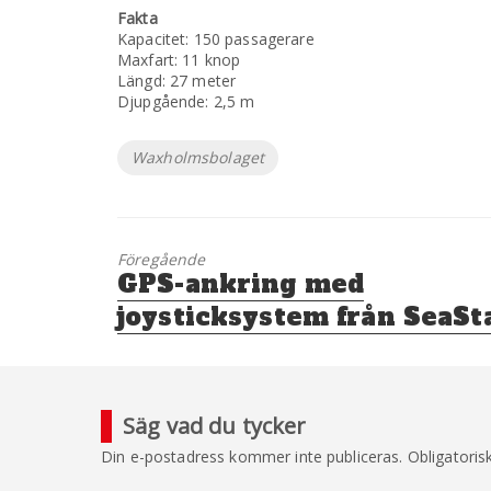
Fakta
Kapacitet: 150 passagerare
Maxfart: 11 knop
Längd: 27 meter
Djupgående: 2,5 m
Etiketter
Waxholmsbolaget
Föregående
Föregående
GPS-ankring med
inlägg:
joysticksystem från SeaSt
Säg vad du tycker
Din e-postadress kommer inte publiceras.
Obligatoris