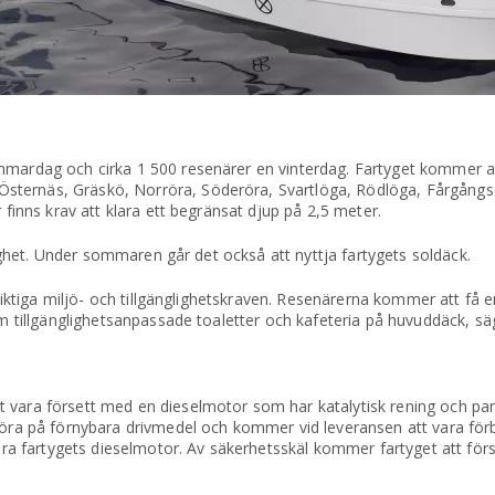
mmardag och cirka 1 500 resenärer en vinterdag. Fartyget kommer at
sternäs, Gräskö, Norröra, Söderöra, Svartlöga, Rödlöga, Fårgång
 finns krav att klara ett begränsat djup på 2,5 meter.
glighet. Under sommaren går det också att nyttja fartygets soldäck.
e viktiga miljö- och tillgänglighetskraven. Resenärerna kommer att få
som tillgänglighetsanpassade toaletter och kafeteria på huvuddäck, s
vara försett med en dieselmotor som har katalytisk rening och parti
köra på förnybara drivmedel och kommer vid leveransen att vara förb
tera fartygets dieselmotor. Av säkerhetsskäl kommer fartyget att för