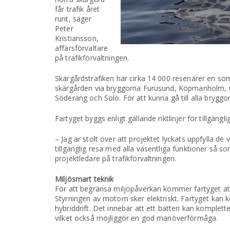
får trafik året
runt, säger
Peter
Kristiansson,
affärsförvaltare
på trafikförvaltningen.
Skärgårdstrafiken har cirka 14 000 resenärer en so
skärgården via bryggorna Furusund, Köpmanholm, Ö
Söderäng och Solö. För att kunna gå till alla bryggor
Fartyget byggs enligt gällande riktlinjer för tillgän
– Jag är stolt över att projektet lyckats uppfylla d
tillgänglig resa med alla väsentliga funktioner så 
projektledare på trafikförvaltningen.
Miljösmart teknik
För att begränsa miljöpåverkan kommer fartyget att 
Styrningen av motorn sker elektriskt. Fartyget kan 
hybriddrift. Det innebär att ett batteri kan komplet
vilket också möjliggör en god manöverförmåga.