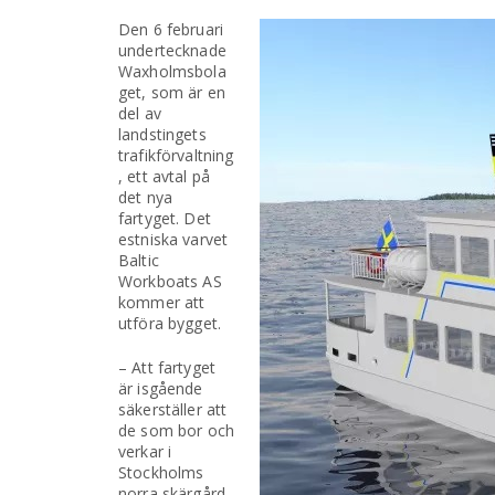
Den 6 februari
undertecknade
Waxholmsbola
get, som är en
del av
landstingets
trafikförvaltning
, ett avtal på
det nya
fartyget. Det
estniska varvet
Baltic
Workboats AS
kommer att
utföra bygget.
– Att fartyget
är isgående
säkerställer att
de som bor och
verkar i
Stockholms
norra skärgård