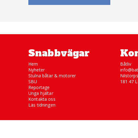
Snabbvägar
Kon
Hem
Båtliv
Nyheter
info@bat
Stulna båtar & motorer
Nilstorp
SBU
181 47 L
Reportage
Unga hjältar
Kontakta oss
Läs tidningen