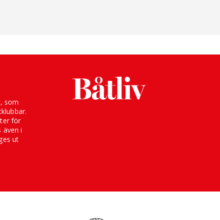
g, som
klubbar.
ter för
s även i
ges ut