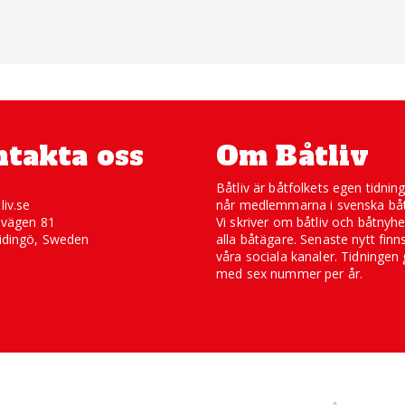
takta oss
Om Båtliv
Båtliv är båtfolkets egen tidnin
liv.se
når medlemmarna i svenska båt
svägen 81
Vi skriver om båtliv och båtnyhe
idingö, Sweden
alla båtägare. Senaste nytt finn
våra sociala kanaler. Tidningen 
med sex nummer per år.