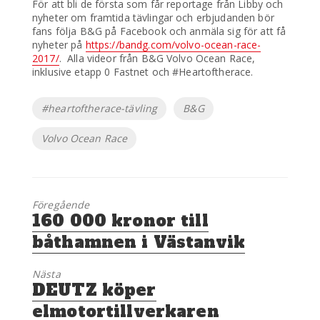
För att bli de första som får reportage från Libby och
nyheter om framtida tävlingar och erbjudanden bör
fans följa B&G på Facebook och anmäla sig för att få
nyheter på
https://bandg.com/volvo-ocean-race-
2017/
. Alla videor från B&G Volvo Ocean Race,
inklusive etapp 0 Fastnet och #Heartoftherace.
Etiketter
#heartoftherace-tävling
B&G
Volvo Ocean Race
Föregående
Föregående
160 000 kronor till
inlägg:
båthamnen i Västanvik
Nästa
Nästa
DEUTZ köper
inlägg:
elmotortillverkaren