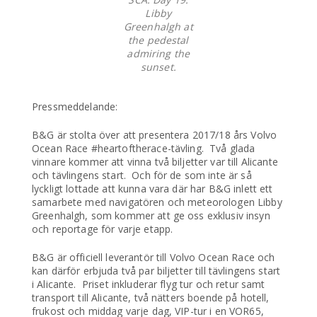
Libby
Greenhalgh at
the pedestal
admiring the
sunset.
Pressmeddelande:
B&G är stolta över att presentera 2017/18 års Volvo
Ocean Race #heartoftherace-tävling. Två glada
vinnare kommer att vinna två biljetter var till Alicante
och tävlingens start. Och för de som inte är så
lyckligt lottade att kunna vara där har B&G inlett ett
samarbete med navigatören och meteorologen Libby
Greenhalgh, som kommer att ge oss exklusiv insyn
och reportage för varje etapp.
B&G är officiell leverantör till Volvo Ocean Race och
kan därför erbjuda två par biljetter till tävlingens start
i Alicante. Priset inkluderar flyg tur och retur samt
transport till Alicante, två nätters boende på hotell,
frukost och middag varje dag, VIP-tur i en VOR65,