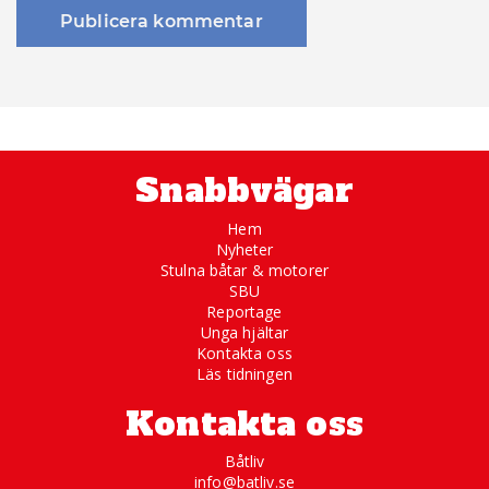
Snabbvägar
Hem
Nyheter
Stulna båtar & motorer
SBU
Reportage
Unga hjältar
Kontakta oss
Läs tidningen
Kontakta oss
Båtliv
info@batliv.se