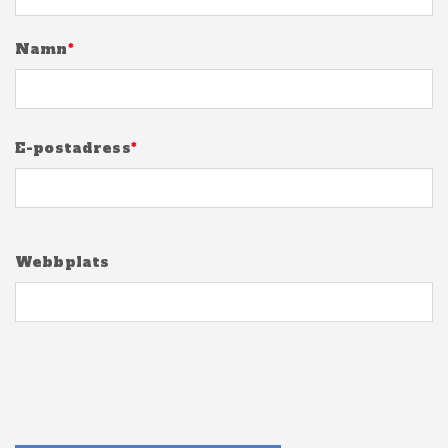
Namn
*
E-postadress
*
Webbplats