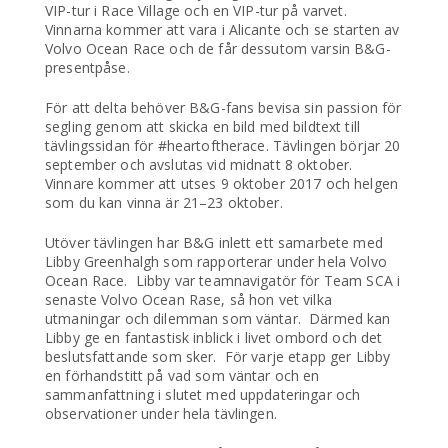
VIP-tur i Race Village och en VIP-tur på varvet.
Vinnarna kommer att vara i Alicante och se starten av
Volvo Ocean Race och de får dessutom varsin B&G-
presentpåse.
För att delta behöver B&G-fans bevisa sin passion för
segling genom att skicka en bild med bildtext till
tävlingssidan för #heartoftherace. Tävlingen börjar 20
september och avslutas vid midnatt 8 oktober.
Vinnare kommer att utses 9 oktober 2017 och helgen
som du kan vinna är 21–23 oktober.
Utöver tävlingen har B&G inlett ett samarbete med
Libby Greenhalgh som rapporterar under hela Volvo
Ocean Race. Libby var teamnavigatör för Team SCA i
senaste Volvo Ocean Rase, så hon vet vilka
utmaningar och dilemman som väntar. Därmed kan
Libby ge en fantastisk inblick i livet ombord och det
beslutsfattande som sker. För varje etapp ger Libby
en förhandstitt på vad som väntar och en
sammanfattning i slutet med uppdateringar och
observationer under hela tävlingen.