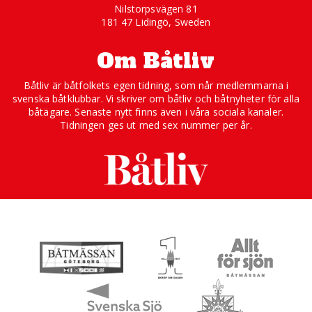
Nilstorpsvägen 81
181 47 Lidingö, Sweden
Om Båtliv
Båtliv är båtfolkets egen tidning, som når medlemmarna i
svenska båtklubbar. Vi skriver om båtliv och båtnyheter för alla
båtägare. Senaste nytt finns även i våra sociala kanaler.
Tidningen ges ut med sex nummer per år.