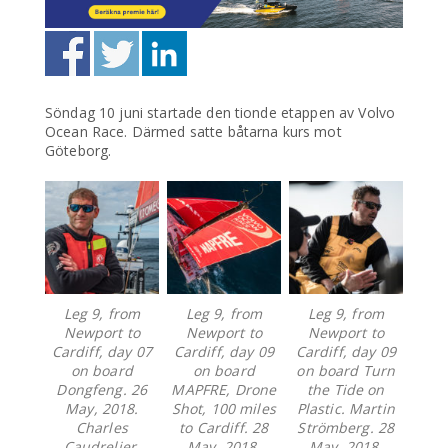
Söndag 10 juni startade den tionde etappen av Volvo
Ocean Race. Därmed satte båtarna kurs mot
Göteborg.
Leg 9, from
Leg 9, from
Leg 9, from
Newport to
Newport to
Newport to
Cardiff, day 07
Cardiff, day 09
Cardiff, day 09
on board
on board
on board Turn
Dongfeng. 26
MAPFRE, Drone
the Tide on
May, 2018.
Shot, 100 miles
Plastic. Martin
Charles
to Cardiff. 28
Strömberg. 28
Caudrelier.
May, 2018.
May, 2018.