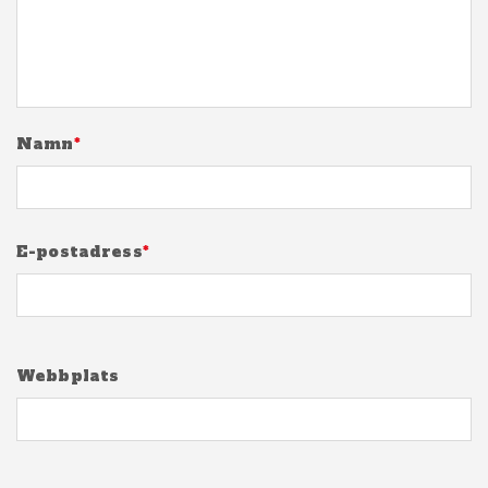
Namn
*
E-postadress
*
Webbplats