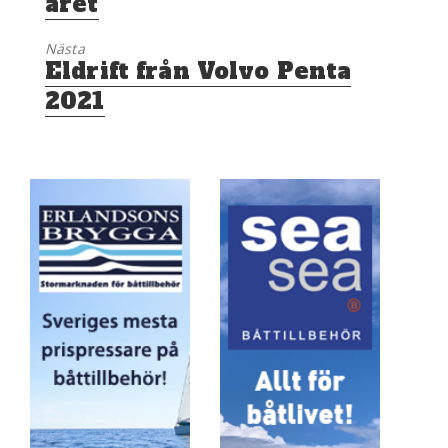
året
Nästa
Nästa
Eldrift från Volvo Penta
inlägg:
2021