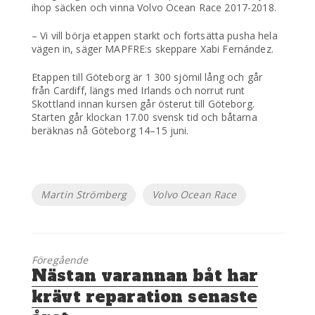
ihop säcken och vinna Volvo Ocean Race 2017-2018.
– Vi vill börja etappen starkt och fortsätta pusha hela
vägen in, säger MAPFRE:s skeppare Xabi Fernández.
Etappen till Göteborg är 1 300 sjömil lång och går
från Cardiff, längs med Irlands och norrut runt
Skottland innan kursen går österut till Göteborg.
Starten går klockan 17.00 svensk tid och båtarna
beräknas nå Göteborg 14–15 juni.
Etiketter
Martin Strömberg
Volvo Ocean Race
Föregående
Föregående
Nästan varannan båt har
inlägg:
krävt reparation senaste