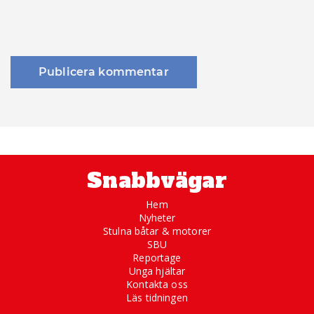
Snabbvägar
Hem
Nyheter
Stulna båtar & motorer
SBU
Reportage
Unga hjältar
Kontakta oss
Läs tidningen