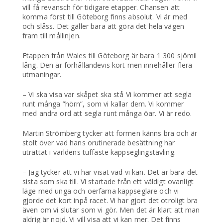
vill få revansch för tidigare etapper. Chansen att
komma först till Göteborg finns absolut. Vi är med
och slåss. Det gäller bara att göra det hela vägen
fram till mållinjen.
Etappen från Wales till Göteborg är bara 1 300 sjömil
lång. Den är förhållandevis kort men innehåller flera
utmaningar.
– Vi ska visa var skåpet ska stå Vi kommer att segla
runt många ”hörn”, som vi kallar dem. Vi kommer
med andra ord att segla runt många öar. Vi är redo.
Martin Strömberg tycker att formen känns bra och är
stolt över vad hans orutinerade besättning har
uträttat i världens tuffaste kappseglingstävling.
– Jag tycker att vi har visat vad vi kan. Det är bara det
sista som ska till. Vi startade från ett väldigt ovanligt
läge med unga och oerfarna kappseglare och vi
gjorde det kort inpå racet. Vi har gjort det otroligt bra
även om vi slutar som vi gör. Men det är klart att man
aldrig är nöjd. Vi vill visa att vi kan mer. Det finns