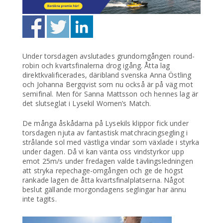
Under torsdagen avslutades grundomgången round-
robin och kvartsfinalerna drog igång. Åtta lag
direktkvalificerades, däribland svenska Anna Östling
och Johanna Bergqvist som nu också är på väg mot
semifinal. Men för Sanna Mattsson och hennes lag är
det slutseglat i Lysekil Women’s Match.
De många åskådarna på Lysekils klippor fick under
torsdagen njuta av fantastisk matchracingsegling i
strålande sol med västliga vindar som växlade i styrka
under dagen. Då vi kan vänta oss vindstyrkor upp
emot 25m/s under fredagen valde tävlingsledningen
att stryka repechage-omgången och ge de högst
rankade lagen de åtta kvartsfinalplatserna. Något
beslut gällande morgondagens seglingar har ännu
inte tagits.