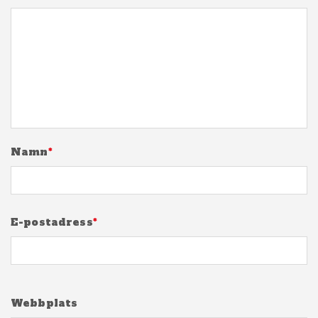
Namn
*
E-postadress
*
Webbplats