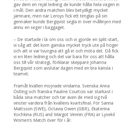
gav dem en rejäl ledning de kunde hålla hela vägen in
i mål. Den andra matchen blev betydligt mycket
jämnare, men när Leroys fick ett timglas på sin
gennaker kunde Bergqvist segla in över mållinjen med
ännu en seger i baggaget.
– De startade i lä om oss och vi gjorde en split-start,
vi såg att det kom ganska mycket tryck ute på höger
och att vi var tvungna att gå in och möta det. Då fick
vi en liten ledning och det var bara för oss att hålla
oss till vår strategi, förklarar skeppare Johanna
Bergqvist som avslutar dagen med en bra känsla i
teamet.
Framåt kvällen mojnade vindarna. Svenska Anna
Östling och franska Pauline Courtois var starkast i
båda sina matcher och tar även de med sig två
vinster vardera från kvällens kvartsfinal. För Sanna
Mattsson (SWE), Octavia Owen (GBR), Ekaterina
Kochkina (RUS) and Margot Vennin (FRA) är Lysekil
Women’s Match över för i år.