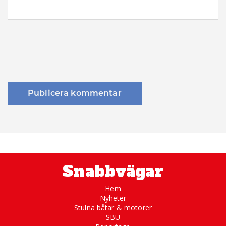
Snabbvägar
Hem
Nyheter
Stulna båtar & motorer
SBU