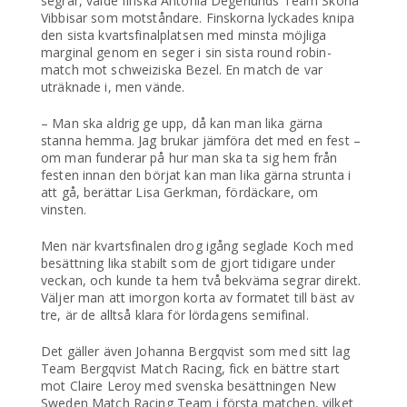
segrar, valde finska Antonia Degerlunds Team Sköna
Vibbisar som motståndare. Finskorna lyckades knipa
den sista kvartsfinalplatsen med minsta möjliga
marginal genom en seger i sin sista round robin-
match mot schweiziska Bezel. En match de var
uträknade i, men vände.
– Man ska aldrig ge upp, då kan man lika gärna
stanna hemma. Jag brukar jämföra det med en fest –
om man funderar på hur man ska ta sig hem från
festen innan den börjat kan man lika gärna strunta i
att gå, berättar Lisa Gerkman, fördäckare, om
vinsten.
Men när kvartsfinalen drog igång seglade Koch med
besättning lika stabilt som de gjort tidigare under
veckan, och kunde ta hem två bekväma segrar direkt.
Väljer man att imorgon korta av formatet till bäst av
tre, är de alltså klara för lördagens semifinal.
Det gäller även Johanna Bergqvist som med sitt lag
Team Bergqvist Match Racing, fick en bättre start
mot Claire Leroy med svenska besättningen New
Sweden Match Racing Team i första matchen, vilket