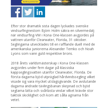
Efter stor dramatik sista dagen lyckades svenske
vindsurfingnestorn Björn Holm säkra en silvermedalj
när vindsurfing-VM i Kona One-klassen avgjordes på
vattnen utanför Clearwater, Florida, 31 oktober.
Seglingarna utvecklades till en rafflande duell med de
amerikanska juniorerna Alexander Temko och Noah
Lyons som vann guld respektive brons.
2018 årets världsmästerskap i Kona One-klassen
avgjordes under fem dagar på klassiska
kappseglingsvatten utanför Clearwater, Florida. De
första dagarna bjöd utpräglad hårdvindssegling vilket
visade sig vara mycket utslagsgivande. De avslutande
dagarna ändrade tävlingsbanan skepnad och bjöd
seglarna lätta och svårlästa vindar vilket krävde stor
taktisk skicklighet och kom att sålla agnarna från
vetet.