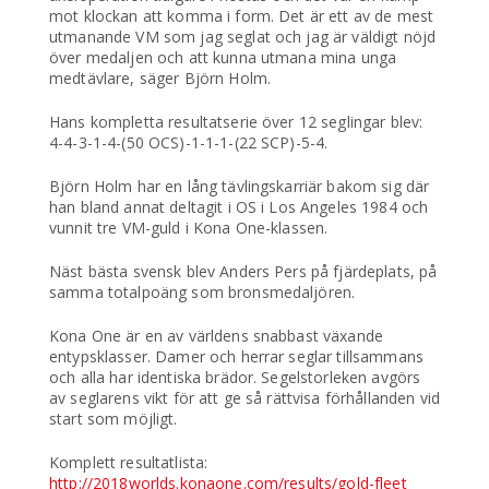
mot klockan att komma i form. Det är ett av de mest
utmanande VM som jag seglat och jag är väldigt nöjd
över medaljen och att kunna utmana mina unga
medtävlare, säger Björn Holm.
Hans kompletta resultatserie över 12 seglingar blev:
4-4-3-1-4-(50 OCS)-1-1-1-(22 SCP)-5-4.
Björn Holm har en lång tävlingskarriär bakom sig där
han bland annat deltagit i OS i Los Angeles 1984 och
vunnit tre VM-guld i Kona One-klassen.
Näst bästa svensk blev Anders Pers på fjärdeplats, på
samma totalpoäng som bronsmedaljören.
Kona One är en av världens snabbast växande
entypsklasser. Damer och herrar seglar tillsammans
och alla har identiska brädor. Segelstorleken avgörs
av seglarens vikt för att ge så rättvisa förhållanden vid
start som möjligt.
Komplett resultatlista:
http://2018worlds.konaone.com/results/gold-fleet