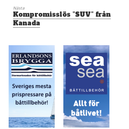
Nästa
Nästa
Kompromisslös ”SUV” från
inlägg:
Kanada