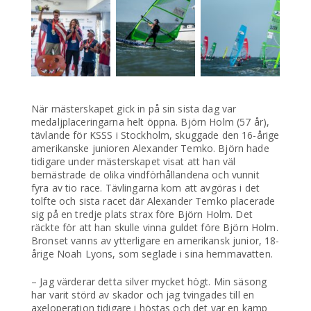
När mästerskapet gick in på sin sista dag var
medaljplaceringarna helt öppna. Björn Holm (57 år),
tävlande för KSSS i Stockholm, skuggade den 16-årige
amerikanske junioren Alexander Temko. Björn hade
tidigare under mästerskapet visat att han väl
bemästrade de olika vindförhållandena och vunnit
fyra av tio race. Tävlingarna kom att avgöras i det
tolfte och sista racet där Alexander Temko placerade
sig på en tredje plats strax före Björn Holm. Det
räckte för att han skulle vinna guldet före Björn Holm.
Bronset vanns av ytterligare en amerikansk junior, 18-
årige Noah Lyons, som seglade i sina hemmavatten.
– Jag värderar detta silver mycket högt. Min säsong
har varit störd av skador och jag tvingades till en
axeloperation tidigare i höstas och det var en kamp