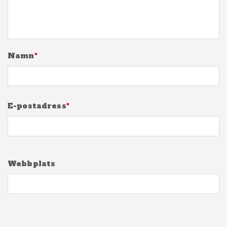
Namn
*
E-postadress
*
Webbplats