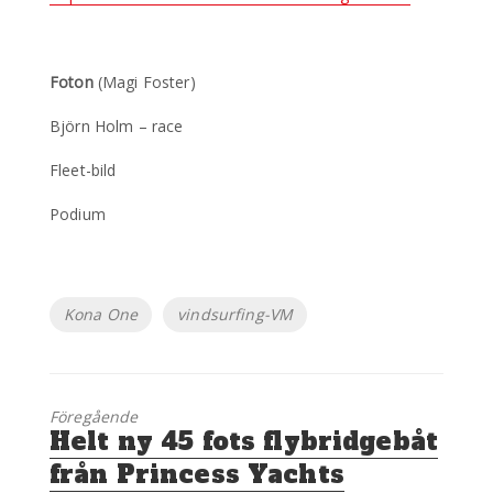
Foton
(Magi Foster)
Björn Holm – race
Fleet-bild
Podium
Etiketter
Kona One
vindsurfing-VM
Föregående
Föregående
Helt ny 45 fots flybridgebåt
inlägg:
från Princess Yachts