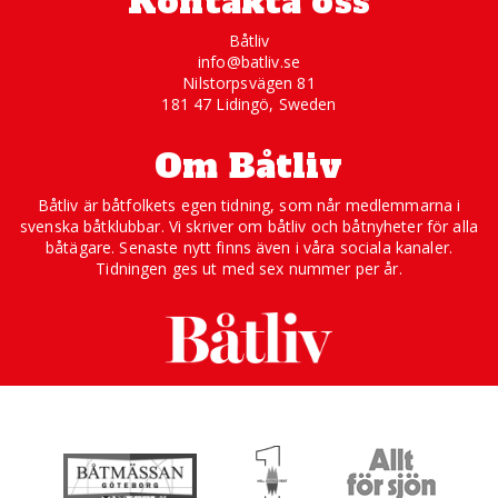
Kontakta oss
Båtliv
info@batliv.se
Nilstorpsvägen 81
181 47 Lidingö, Sweden
Om Båtliv
Båtliv är båtfolkets egen tidning, som når medlemmarna i
svenska båtklubbar. Vi skriver om båtliv och båtnyheter för alla
båtägare. Senaste nytt finns även i våra sociala kanaler.
Tidningen ges ut med sex nummer per år.