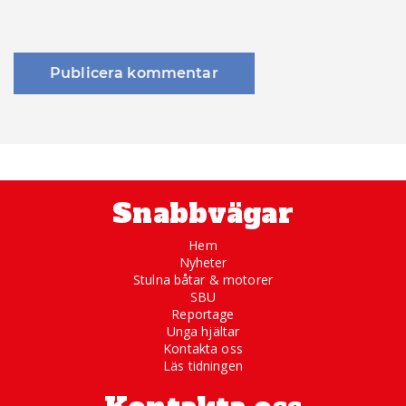
Snabbvägar
Hem
Nyheter
Stulna båtar & motorer
SBU
Reportage
Unga hjältar
Kontakta oss
Läs tidningen