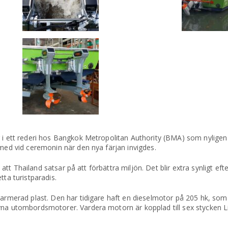
 i ett rederi hos Bangkok Metropolitan Authority (BMA) som nyligen 
 med vid ceremonin när den nya färjan invigdes.
på att Thailand satsar på att förbättra miljön. Det blir extra synligt 
tta turistparadis.
rarmerad plast. Den har tidigare haft en dieselmotor på 205 hk, som 
vna utombordsmotorer. Vardera motorn är kopplad till sex stycken L