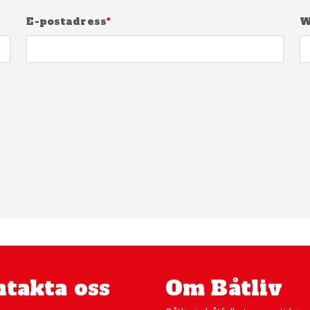
E-postadress
*
W
takta oss
Om Båtliv