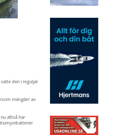
satte den i reguljär
eftersom mängder av
nu alltså har
itiumjonbatterier