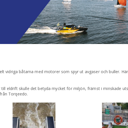
n helt vidriga båtarna med motorer som spyr ut avgaser och buller. H
ll eldrift skulle det betyda mycket för miljön, främst i minskade ut
 från Torqeedo.