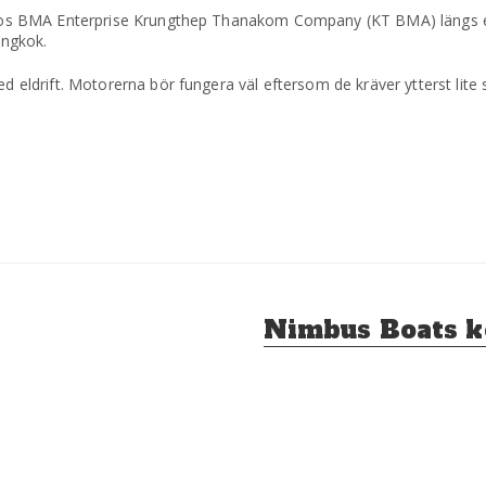
fik hos BMA Enterprise Krungthep Thanakom Company (KT BMA) längs 
angkok.
d eldrift. Motorerna bör fungera väl eftersom de kräver ytterst lite 
Nästa
Nimbus Boats k
inlägg: