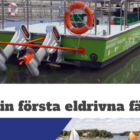
in första eldrivna f