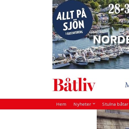
Hem
Nyheter
Stulna båta