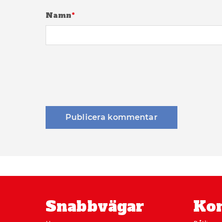
Namn
*
Snabbvägar
Kon