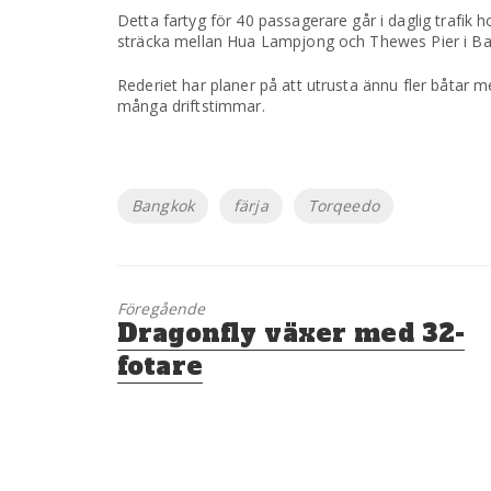
Detta fartyg för 40 passagerare går i daglig tra
sträcka mellan Hua Lampjong och Thewes Pier i B
Rederiet har planer på att utrusta ännu fler båtar me
många driftstimmar.
Etiketter
Bangkok
färja
Torqeedo
Föregående
Föregående
Dragonfly växer med 32-
inlägg:
fotare