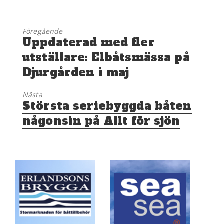
Föregående
Föregående
Uppdaterad med fler
inlägg:
utställare: Elbåtsmässa på
Djurgården i maj
Nästa
Nästa
Största seriebyggda båten
inlägg:
någonsin på Allt för sjön