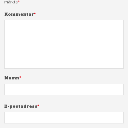
märkta
*
Kommentar
*
Namn
*
E-postadress
*