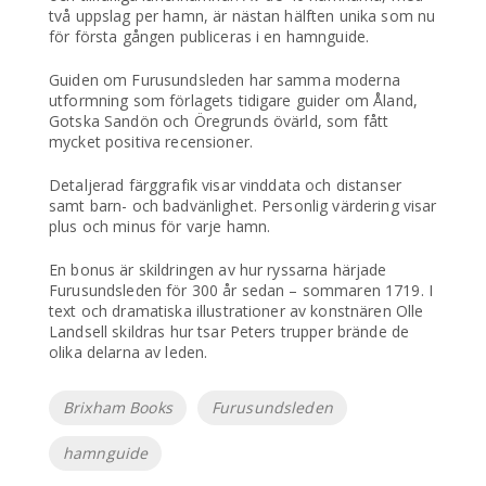
två uppslag per hamn, är nästan hälften unika som nu
för första gången publiceras i en hamnguide.
Guiden om Furusundsleden har samma moderna
utformning som förlagets tidigare guider om Åland,
Gotska Sandön och Öregrunds övärld, som fått
mycket positiva recensioner.
Detaljerad färggrafik visar vinddata och distanser
samt barn- och badvänlighet. Personlig värdering visar
plus och minus för varje hamn.
En bonus är skildringen av hur ryssarna härjade
Furusundsleden för 300 år sedan – sommaren 1719. I
text och dramatiska illustrationer av konstnären Olle
Landsell skildras hur tsar Peters trupper brände de
olika delarna av leden.
Etiketter
Brixham Books
Furusundsleden
hamnguide