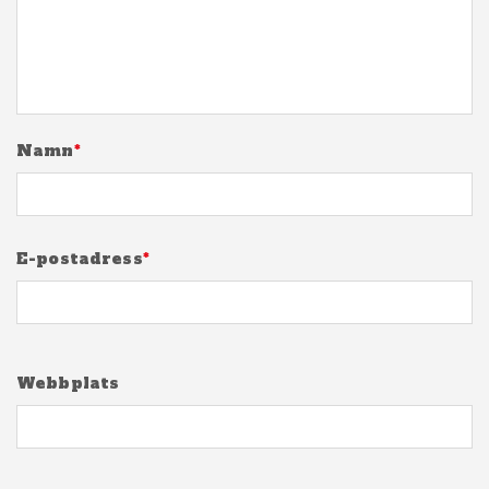
Namn
*
E-postadress
*
Webbplats