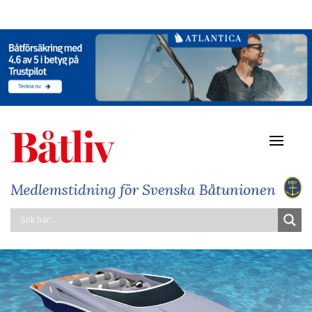
Navigat
av/på