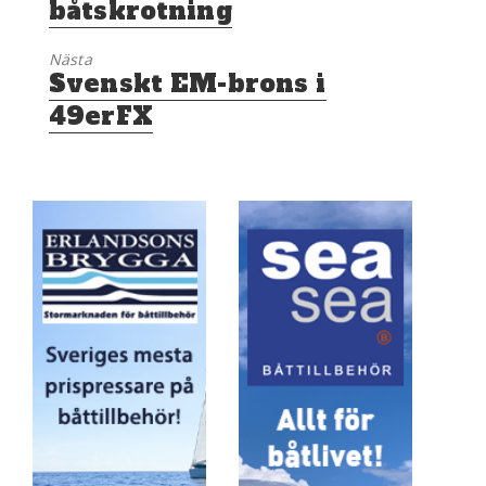
båtskrotning
Nästa
Nästa
Svenskt EM-brons i
inlägg:
49erFX