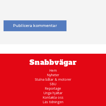
Snabbvägar
Hem
Nyheter
Stulna båtar & motorer
SBU
Reportage
Unga hjältar
Kontakta oss
Läs tidningen