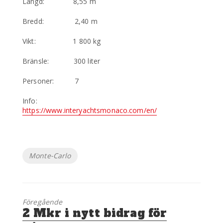
Längd: 8,55 m
Bredd: 2,40 m
Vikt: 1 800 kg
Bränsle: 300 liter
Personer: 7
Info:
https://www.interyachtsmonaco.com/en/
Etiketter
Monte-Carlo
Föregående
Föregående
2 Mkr i nytt bidrag för
inlägg: