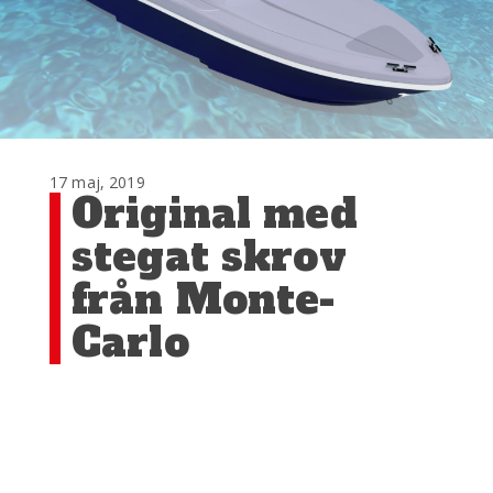
17 maj, 2019
Original med
stegat skrov
från Monte-
Carlo