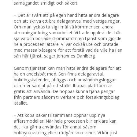
samägandet smidigt och säkert.
– Det är svårt att på egen hand hitta andra delägare
och att skriva ett bra delägaravtal med vettiga regler.
Om man lyckas ta sig i mål så kommer sen andra
utmaningar kring samarbetet. Vi hade upplevt det här
själva och började drömma om en tjänst som gjorde
hela processen lättare. Vi var också ute och pratade
med massa båtägare för att förstå vad de ville ha i en
sån här tjänst, säger Johannes Dahlberg.
Genom tjänsten kan man hitta andra delägare för att
ha en andelsbåt med. Sen finns delägaravtal,
bokningskalender, utläggs- och användningsloggar
och mer samlat på ett ställe. Ihopas plattform är
gratis att använda. De hoppas kunna tjäna pengar
från partners såsom tillverkare och försäkringsbolag
istället.
– Att köpa saker tillsammans öppnar upp nya
affärsmodeller. När hela processen blir enklare kan
det lika gärna användas för annat såsom
hobbyutrustning eller trädgårdsmaskiner. Vi kör just