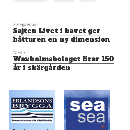
Föregående
Föregående
Sajten Livet i havet ger
inlägg:
båtturen en ny dimension
Nästa
Nästa
Waxholmsbolaget firar 150
inlägg:
år i skärgården