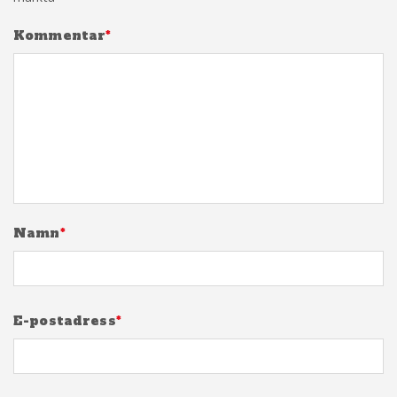
Kommentar
*
Namn
*
E-postadress
*