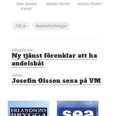
Foto Gustav
Gustav Kaiser
Gustav Kaiser
Kaiser
Etiketter
150 år
Waxholmsbolaget
Föregående
Föregående
Ny tjänst förenklar att ha
inlägg:
andelsbåt
Nästa
Nästa
Josefin Olsson sexa på VM
inlägg: