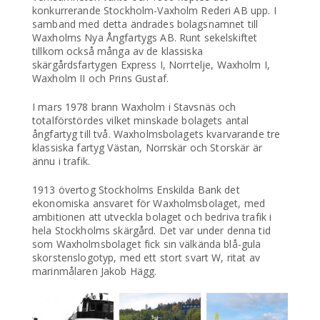
konkurrerande Stockholm-Vaxholm Rederi AB upp. I
samband med detta ändrades bolagsnamnet till
Waxholms Nya Ångfartygs AB. Runt sekelskiftet
tillkom också många av de klassiska
skärgårdsfartygen Express I, Norrtelje, Waxholm I,
Waxholm II och Prins Gustaf.
I mars 1978 brann Waxholm i Stavsnäs och
totalförstördes vilket minskade bolagets antal
ångfartyg till två. Waxholmsbolagets kvarvarande tre
klassiska fartyg Västan, Norrskär och Storskär är
ännu i trafik.
1913 övertog Stockholms Enskilda Bank det
ekonomiska ansvaret för Waxholmsbolaget, med
ambitionen att utveckla bolaget och bedriva trafik i
hela Stockholms skärgård. Det var under denna tid
som Waxholmsbolaget fick sin välkända blå-gula
skorstenslogotyp, med ett stort svart W, ritat av
marinmålaren Jakob Hägg.