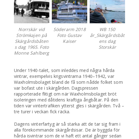
Norrskär vid
Söderarm 2018
WB 150
Strömkajen på
Foto Gustav
år_Skärgårdsbåt
Skärgårdsbåten
Kaiser
ens dag
s dag 1965. Foto
Storskär
Monne Sahlberg
Under 1940-talet, som inleddes med några hårda
vintrar, exempelvis krigsvintrarna 1940–1942, var
Waxholmsbolaget bland de få som nådde folket som
var bofast ute i skärgården. Dagspressen
rapporterade flitigt om när Waxholmsbolaget bröt
isoleringen med dåtidens kraftiga ångbåtar. På den
tiden var vintertrafiken ytterst gles i skärgården. Två –
tre turer i veckan fick räcka.
Dagens vinterfartyg är så starka att de tar sig fram i
alla förekommande skärgårdsisar. De är byggda för
hårda isvintrar som de vi haft ett antal gånger sedan