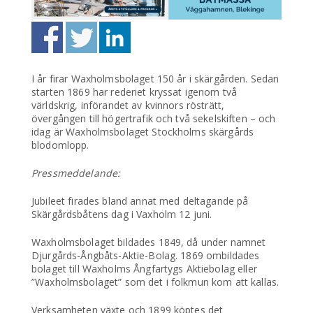
I år firar Waxholmsbolaget 150 år i skärgården. Sedan
starten 1869 har rederiet kryssat igenom två
världskrig, införandet av kvinnors rösträtt,
övergången till högertrafik och två sekelskiften – och
idag är Waxholmsbolaget Stockholms skärgårds
blodomlopp.
Pressmeddelande:
Jubileet firades bland annat med deltagande på
Skärgårdsbåtens dag i Vaxholm 12 juni.
Waxholmsbolaget bildades 1849, då under namnet
Djurgårds-Ångbåts-Aktie-Bolag. 1869 ombildades
bolaget till Waxholms Ångfartygs Aktiebolag eller
”Waxholmsbolaget” som det i folkmun kom att kallas.
Verksamheten växte och 1899 köptes det