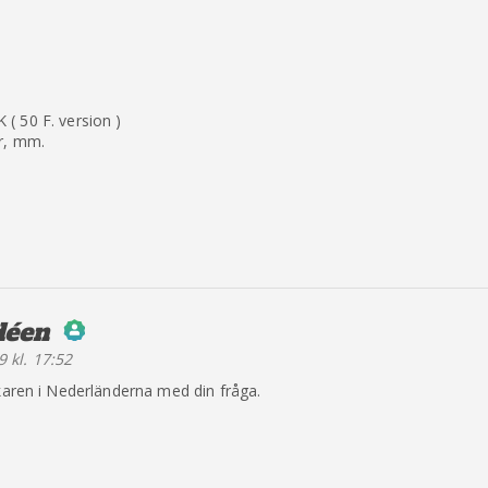
( 50 F. version )
r, mm.
déen
säger:
 kl. 17:52
erson Badge!
rkaren i Nederländerna med din fråga.
y CleanTalk