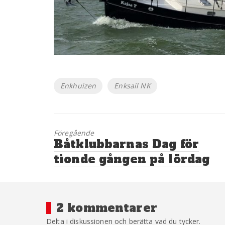
Etiketter
Enkhuizen
Enksail NK
Föregående
Föregående
Båtklubbarnas Dag för
inlägg:
tionde gången på lördag
2 kommentarer
Delta i diskussionen och berätta vad du tycker.