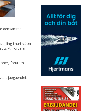
n är densamma.
segling i hårt väder
utsikt, fördelar
tioner, förutom
nska djupgåendet.