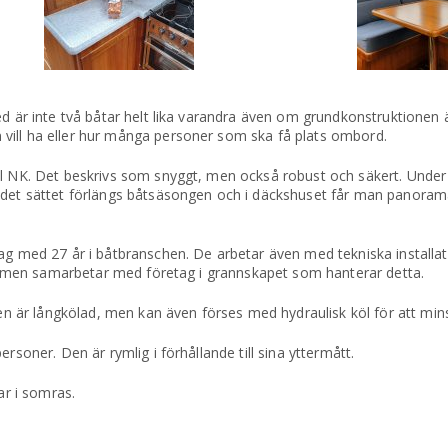
med är inte två båtar helt lika varandra även om grundkonstruktione
vill ha eller hur många personer som ska få plats ombord.
il NK. Det beskrivs som snyggt, men också robust och säkert. Under 
 det sättet förlängs båtsäsongen och i däckshuset får man panorama
tag med 27 år i båtbranschen. De arbetar även med tekniska installa
ng, men samarbetar med företag i grannskapet som hanterar detta.
åten är långkölad, men kan även förses med hydraulisk köl för att mi
rsoner. Den är rymlig i förhållande till sina yttermått.
ar i somras.