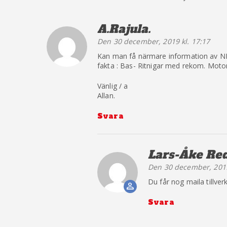
A.Rajula.
säger:
Den 30 december, 2019 kl. 17:17
Kan man få närmare information av NK 
fakta : Bas- Ritnigar med rekom. Moto
Vänlig / a
Allan.
Svara
Lars-Åke Re
Den 30 december, 2019
The Real P
Du får nog maila tillve
Anti-Spam b
Svara