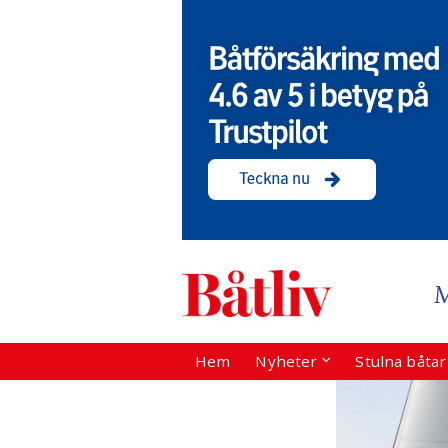
Hem
Nyheter
Stulna båta