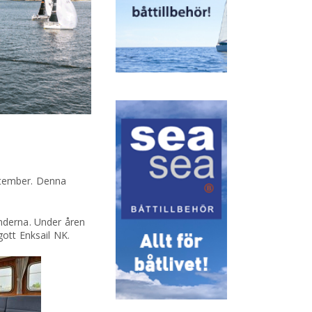
eptember. Denna
nderna. Under åren
gott Enksail NK.