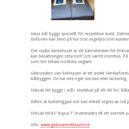
Varje båt byggs speciellt för respektive kund. Där
Behoven kan bero på hur stor segelyta som kunden 
Det rejäla däckshuset är ett kännetecken för Enksa
kan besättningen sitta torrt och varmt inomhus. På
som bör tilltala nordiska seglare.
Gebroeders van Enkhuizen är ett anrikt familjeföre
båtbyggeri. De har inte eget snickeri eller lackeri
Enksail NK byggs i stål i storlekar på 40–60 fot. B
Båten är kutterriggad och kan enkelt seglas av två pe
Enksail NK43 ”Kajsa T” levererades till ett svenskt p
Info:
www.gebrvanenkhuizen.nl