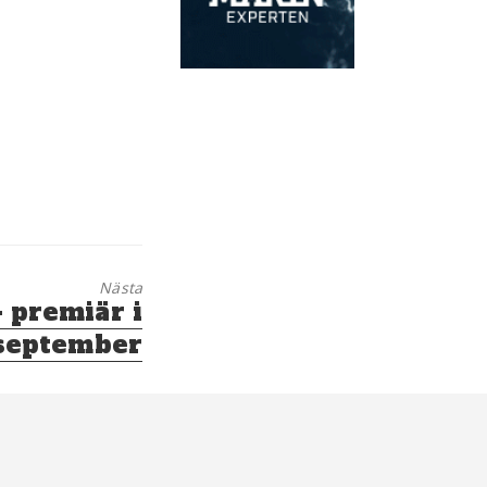
Nästa
– premiär i
september