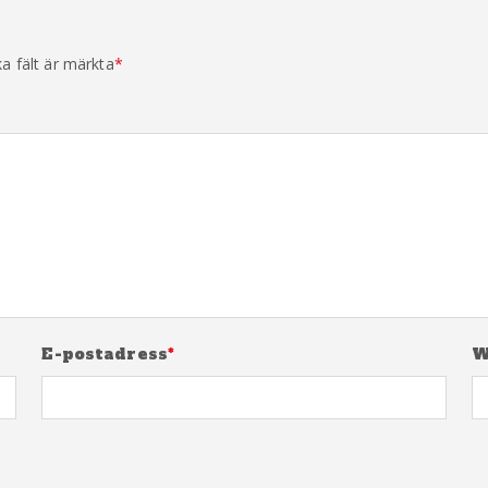
ka fält är märkta
*
E-postadress
*
W