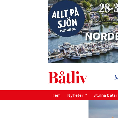
Hem
Nyheter
Stulna båta