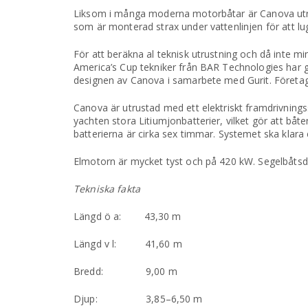
Liksom i många moderna motorbåtar är Canova utrust
som är monterad strax under vattenlinjen för att lu
För att beräkna al teknisk utrustning och då inte min
America’s Cup tekniker från BAR Technologies har g
designen av Canova i samarbete med Gurit. Företa
Canova är utrustad med ett elektriskt framdrivning
yachten stora Litiumjonbatterier, vilket gör att båt
batterierna är cirka sex timmar. Systemet ska klara 
Elmotorn är mycket tyst och på 420 kW. Segelbåtsdr
Tekniska fakta
Längd ö a: 43,30 m
Längd v l: 41,60 m
Bredd: 9,00 m
Djup: 3,85–6,50 m