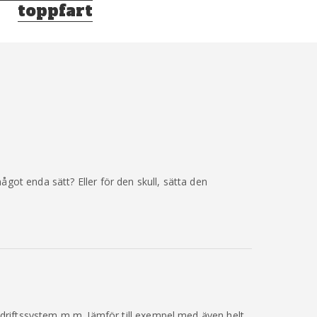
toppfart
ot enda sätt? Eller för den skull, sätta den
mdriftssystem m m. Jämför till exempel med även helt