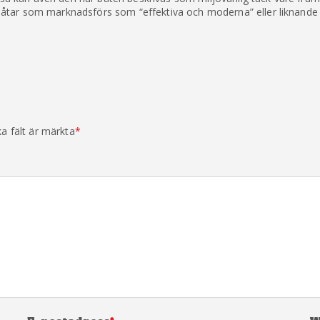
y CleanTalk
tar som marknadsförs som “effektiva och moderna” eller liknande nä
ka fält är märkta
*