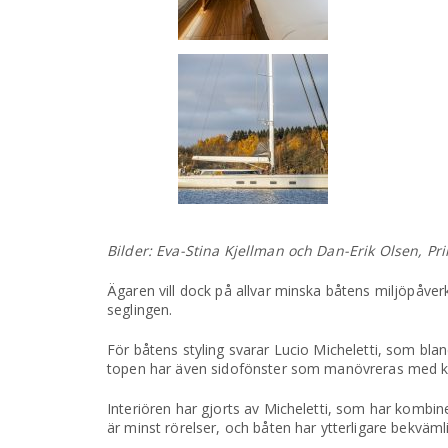
Bilder: Eva-Stina Kjellman och Dan-Erik Olsen, Pr
Ägaren vill dock på allvar minska båtens miljöpåve
seglingen.
För båtens styling svarar Lucio Micheletti, som bla
topen har även sidofönster som manövreras med k
Interiören har gjorts av Micheletti, som har kombin
är minst rörelser, och båten har ytterligare bekväml