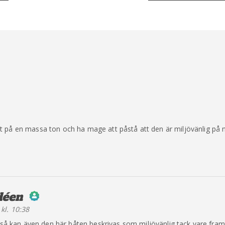
er:
på en massa ton och ha mage att påstå att den är miljövänlig på någ
déen
säger:
kl. 10:38
erson Badge!
vt så kan även den här båten beskrivas som miljövänlig tack vare fra