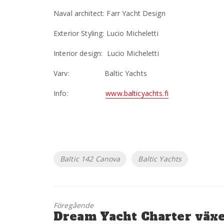
Naval architect: Farr Yacht Design
Exterior Styling: Lucio Micheletti
Interior design: Lucio Micheletti
Varv: Baltic Yachts
Info:
www.balticyachts.fi
Etiketter
Baltic 142 Canova
Baltic Yachts
Föregående
Föregående
Dream Yacht Charter väx
inlägg: