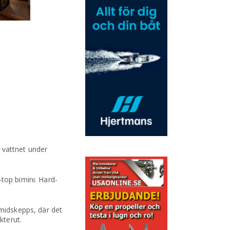
 vattnet under
top bimini. Hard-
 midskepps, där det
kterut.