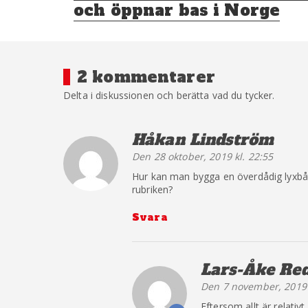
och öppnar bas i Norge
2 kommentarer
Delta i diskussionen och berätta vad du tycker.
Håkan Lindström
säg
Den 28 oktober, 2019 kl. 22:55
Hur kan man bygga en överdådig lyxbåt 
rubriken?
Svara
Lars-Åke Re
Den 7 november, 2019 
The Real P
Eftersom allt är relati