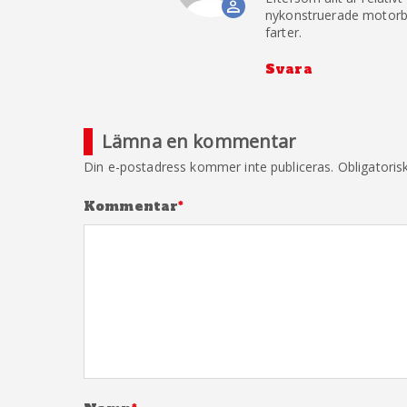
Anti-Spam b
nykonstruerade motorbå
farter.
Svara
Lämna en kommentar
Din e-postadress kommer inte publiceras.
Obligatoris
Kommentar
*