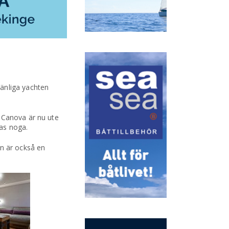
änliga yachten
2 Canova är nu ute
as noga.
on är också en