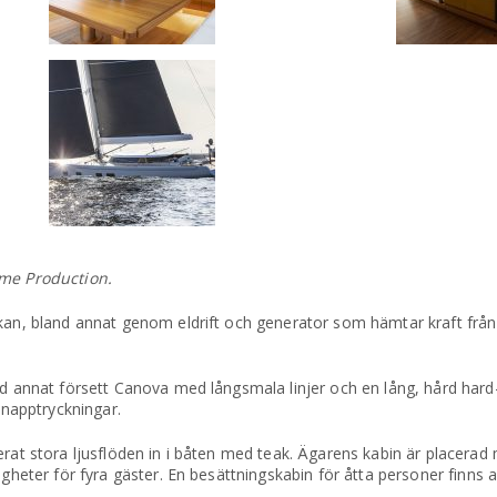
ime Production.
rkan, bland annat genom eldrift och generator som hämtar kraft från
nd annat försett Canova med långsmala linjer och en lång, hård hard-
napptryckningar.
erat stora ljusflöden in i båten med teak. Ägarens kabin är placerad
igheter för fyra gäster. En besättningskabin för åtta personer finns a