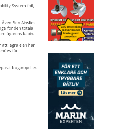
ility System foil,
s. Även Ben Ainslies
ga för den totala
om ägarens kabin.
att lagra elen har
behövs för
eparat bogpropeller.