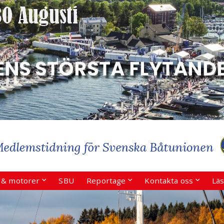
r & motorer
SBU
Reportage
Kontakta oss
Läs