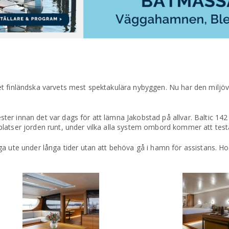
t finländska varvets mest spektakulära nybyggen. Nu har den miljöv
er innan det var dags för att lämna Jakobstad på allvar. Baltic 14
latser jorden runt, under vilka alla system ombord kommer att test
ga ute under långa tider utan att behöva gå i hamn för assistans. H