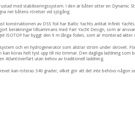
ad med stabiliseringssystem. I den är båten sitter en Dynamic Stab
gna ner båtens rörelser vid sjögång.
st konstruktionen av DSS foil har Baltic Yachts anlitat Infiniti Yacht
jort beräkningar tillsammans med Farr Yacht Design, som är ansvari
get ISOTOP har byggt den 9 m långa foilen, som är monterad akter 
ssystem och en hydrogenerator som alstrar ström under skrovet. För 
en kan köras helt tyst upp till nio timmar. Den dagliga laddning som 
en Atlantöverfart utan behov av traditionell laddning.
evet kan roteras 340 grader, vilket gör att det inte behövs någon s