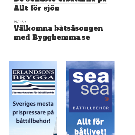
inlägg:
Allt för sjön
Nästa
Nästa
Välkomna båtsäsongen
inlägg:
med Bygghemma.se