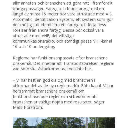
allmänheten och branschen att göra rätt i framförallt
trånga passager. Fartyg och fritidsfartyg med en
längd av minst 15 meter bör vara utrustade med AIS,
Automatic Identification System, ett system som gör
det möjligt att identifiera ett fartyg och följa dess
rörelser från andra fartyg. Dessa bör också vara
utrustade med VHF, det vill säga
kommunikationsradio, och ständigt passa VHF-kanal
16 och 10 under gång.
Reglerna har funktionsanpassats efter branschens
önskemål. Det innebär att Transportstyrelsen reglerar
vad som ska åstadkommas, men inte hur.
– Vi har haft en god dialog med branschen i
utformandet av de nya reglerna för Göta kanal. Vi har
hörsammat branschens önskemål om
funktionsbaserade regler och vi bedömer att
branschen är väldigt nöjda med resultatet, säger
Mats Hörström.