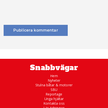
Snabbvägar
Hem
Nyheter
Stulna båtar & motorer
SBU
Reportage
Unga hjältar
Kontakta oss
Läs tidningen