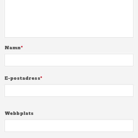
Namn
*
E-postadress
*
Webbplats