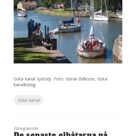
Göta kanal Sjötorp. Foto: Göran Billeson, Göta
kanalbolag.
Etiketter
Göta kanal
Föregående
Föregående
De senaste elbåtarna på