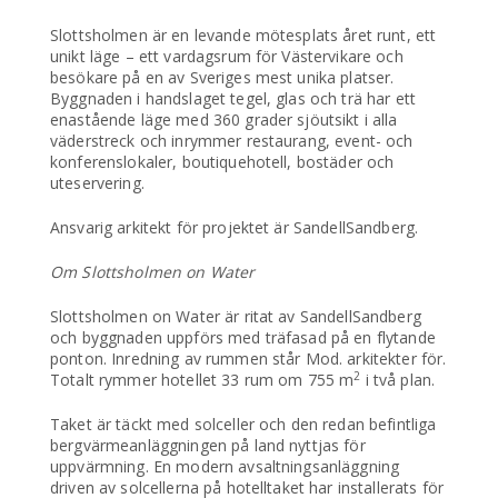
Slottsholmen är en levande mötesplats året runt, ett
unikt läge – ett vardagsrum för Västervikare och
besökare på en av Sveriges mest unika platser.
Byggnaden i handslaget tegel, glas och trä har ett
enastående läge med 360 grader sjöutsikt i alla
väderstreck och inrymmer restaurang, event- och
konferenslokaler, boutiquehotell, bostäder och
uteservering.
Ansvarig arkitekt för projektet är SandellSandberg.
Om Slottsholmen on Water
Slottsholmen on Water är ritat av SandellSandberg
och byggnaden uppförs med träfasad på en flytande
ponton. Inredning av rummen står Mod. arkitekter för.
2
Totalt rymmer hotellet 33 rum om 755 m
i två plan.
Taket är täckt med solceller och den redan befintliga
bergvärmeanläggningen på land nyttjas för
uppvärmning. En modern avsaltningsanläggning
driven av solcellerna på hotelltaket har installerats för