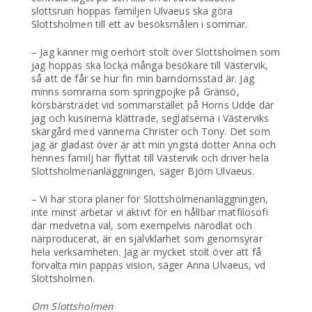
slottsruin hoppas familjen Ulvaeus ska göra
Slottsholmen till ett av besöksmålen i sommar.
– Jag känner mig oerhört stolt över Slottsholmen som
jag hoppas ska locka många besökare till Västervik,
så att de får se hur fin min barndomsstad är. Jag
minns somrarna som springpojke på Gränsö,
körsbärsträdet vid sommarstället på Horns Udde där
jag och kusinerna klättrade, seglatserna i Västerviks
skärgård med vännerna Christer och Tony. Det som
jag är gladast över är att min yngsta dotter Anna och
hennes familj har flyttat till Västervik och driver hela
Slottsholmenanläggningen, säger Björn Ulvaeus.
– Vi har stora planer för Slottsholmenanläggningen,
inte minst arbetar vi aktivt för en hållbar matfilosofi
där medvetna val, som exempelvis närodlat och
närproducerat, är en självklarhet som genomsyrar
hela verksamheten. Jag är mycket stolt över att få
förvalta min pappas vision, säger Anna Ulvaeus, vd
Slottsholmen.
Om Slottsholmen