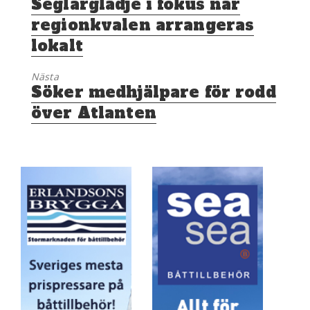
Seglarglädje i fokus när
inlägg:
regionkvalen arrangeras
lokalt
Nästa
Nästa
Söker medhjälpare för rodd
inlägg:
över Atlanten