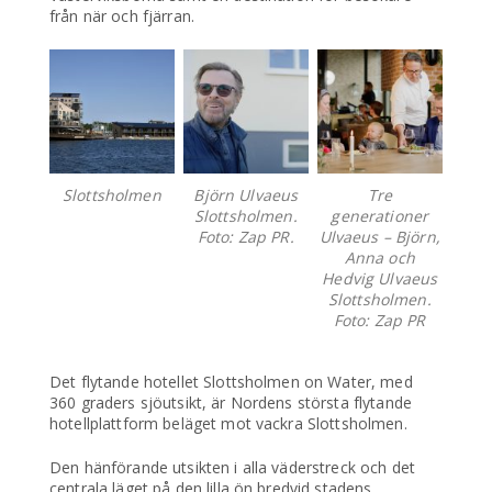
från när och fjärran.
Slottsholmen
Björn Ulvaeus
Tre
Slottsholmen.
generationer
Foto: Zap PR.
Ulvaeus – Björn,
Anna och
Hedvig Ulvaeus
Slottsholmen.
Foto: Zap PR
Det flytande hotellet Slottsholmen on Water, med
360 graders sjöutsikt, är Nordens största flytande
hotellplattform beläget mot vackra Slottsholmen.
Den hänförande utsikten i alla väderstreck och det
centrala läget på den lilla ön bredvid stadens