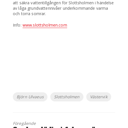
att säkra vattentillgången för Slottsholmen i händelse
av låga grundvattennivåer underkommande varma
och torra somrar.
Info:
www.slottsholmen.com
Etiketter
Björn Ulvaeus
Slottsholmen
Västervik
Föregående
Föregående