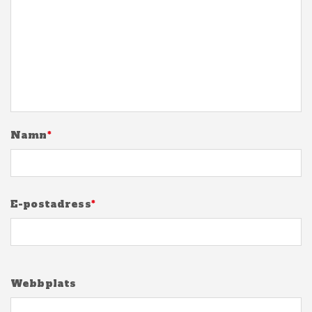
Namn
*
E-postadress
*
Webbplats