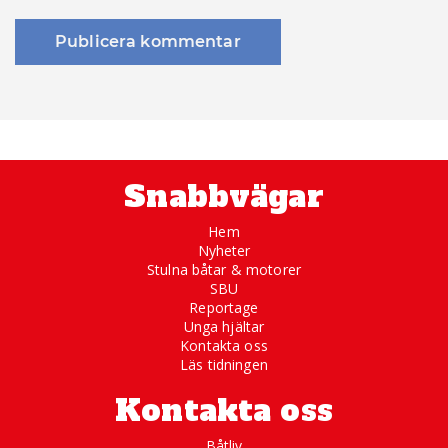
Snabbvägar
Hem
Nyheter
Stulna båtar & motorer
SBU
Reportage
Unga hjältar
Kontakta oss
Läs tidningen
Kontakta oss
Båtliv