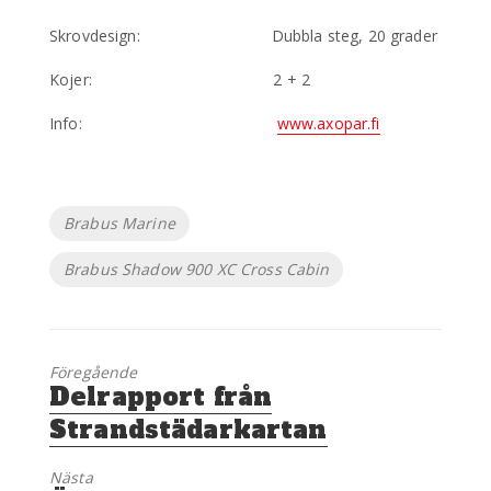
Skrovdesign: Dubbla steg, 20 grader
Kojer: 2 + 2
Info:
www.axopar.fi
Etiketter
Brabus Marine
Brabus Shadow 900 XC Cross Cabin
Föregående
Föregående
Delrapport från
inlägg:
Strandstädarkartan
Nästa