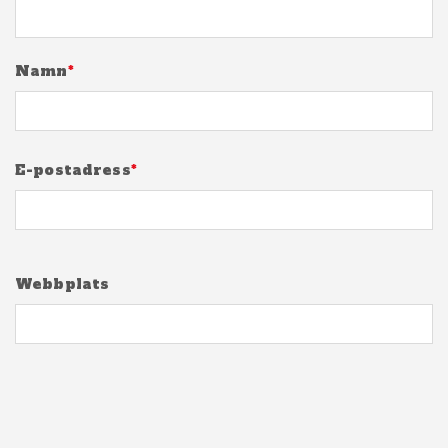
Namn
*
E-postadress
*
Webbplats