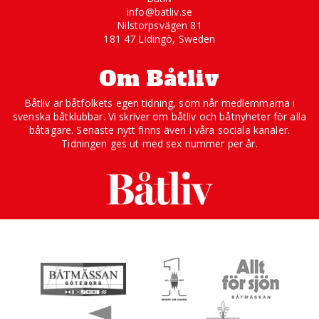
info@batliv.se
Nilstorpsvägen 81
181 47 Lidingö, Sweden
Om Båtliv
Båtliv är båtfolkets egen tidning, som når medlemmarna i
svenska båtklubbar. Vi skriver om båtliv och båtnyheter för alla
båtägare. Senaste nytt finns även i våra sociala kanaler.
Tidningen ges ut med sex nummer per år.