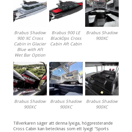
Brabus Shadow
Brabus 900 LE
Brabus Shadow
900 XC Cross
BlackOps Cross
900XC
Cabin in Glacier
Cabin Aft Cabin
Blue with Aft
Wet Bar Option
Brabus Shadow
Brabus Shadow
Brabus Shadow
900XC
900XC
900XC
Tillverkaren säger att denna lyxiga, högpresterande
Cross Cabin kan betecknas som ett lyxigt “Sports