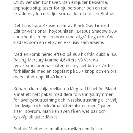
Utility Vehicle” för havet. Den erbjuder bekväma,
upphöjda sittplatser för sju personer och en rad
skräddarsydda detaljer som är kända för en Brabus.
Det finns bara 37 exemplar av Black Ops Limited
Edition-versioner, höjdpunkten i Brabus Shadow 900-
sortimentet med sin mörka metallgrå färg och röda
klädsel, som en del av en exklusiv samlarserie.
Med en kombinerad effekt på 900 hk från dubbla 450
Racing Mercury Marine 4,6-liters V8 Verado
fyrtaktsmotorer har båten ett mycket bra vikt/effekt-
förhållande med en toppfart på 55+ knop och en bra
marschfart upp till 40 knop.
Köparna kan välja mellan en lång rad tillbehör. Bland
annat ett nytt paket med flera förvaringsutrymmen
för äventyrsutrustning och livsstilsutrustning eller välj
den lyxiga och bekväma akterkabinen med ”queen
size” -sovrum. Man kan även få en wet-bar och
kylskåp till akterdäcket.
Brabus Marine är en allians mellan den finska