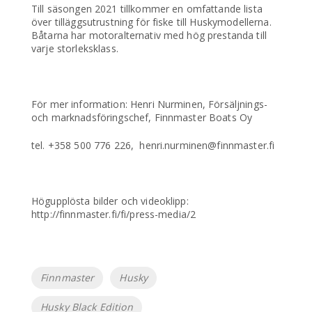
Till säsongen 2021 tillkommer en omfattande lista
över tilläggsutrustning för fiske till Huskymodellerna.
Båtarna har motoralternativ med hög prestanda till
varje storleksklass.
För mer information: Henri Nurminen, Försäljnings-
och marknadsföringschef, Finnmaster Boats Oy
tel. +358 500 776 226, henri.nurminen@finnmaster.fi
Högupplösta bilder och videoklipp:
http://finnmaster.fi/fi/press-media/2
Etiketter
Finnmaster
Husky
Husky Black Edition