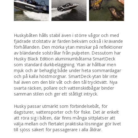
Huskybåten hålls stabil även i större vågor och med
fjädrade stolstativ är färden bekväm också i krävande
förhållanden. Den mörka ytan minskar på reflektioner
av bländande solstrålar från pulpeten. Dessutom har
Husky Black Edition aluminiumbåtarna SmartDeck
som standard durkbeläggning. Ytan är hållbar men
mjuk och är behaglig både under heta sommardagar
och på kalla höstmorgnar. SmartDeck-ytan blir inte
hal även om den blir våt och den tål trycktvätt. Nya
svarta räcken, pollare och vattenskidbågar binder
samman stilen och ger ett ståtligt intryck.
Husky passar utmärkt som förbindelsebåt, för
dagsturer, vattensporter och för fiske. Det är enkelt
att röra sig i båten, där finns många sittplatser att
välja mellan och flertalet praktiska lösningar gör livet
till sjöss säkert för passagerare i alla åldrar.