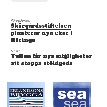
Föregående
Föregående
Skärgårdsstiftelsen
inlägg:
planterar nya ekar i
Häringe
Nästa
Nästa
Tullen får nya möjligheter
inlägg:
att stoppa stöldgods