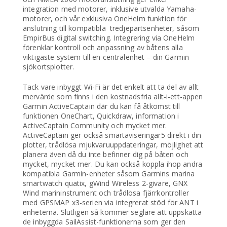
integration med motorer, inklusive utvalda Yamaha-
motorer, och vår exklusiva OneHelm funktion för
anslutning till kompatibla tredjepartsenheter, såsom
EmpirBus digital switching. Integrering via OneHelm
förenklar kontroll och anpassning av båtens alla
viktigaste system till en centralenhet – din Garmin
sjökortsplotter.
Tack vare inbyggt Wi-Fi är det enkelt att ta del av allt
mervärde som finns i den kostnadsfria allt-i-ett-appen
Garmin ActiveCaptain där du kan få åtkomst till
funktionen OneChart, Quickdraw, information i
ActiveCaptain Community och mycket mer.
ActiveCaptain ger också smartaviseringar5 direkt i din
plotter, trådlösa mjukvaruuppdateringar, möjlighet att
planera även då du inte befinner dig på båten och
mycket, mycket mer. Du kan också koppla ihop andra
kompatibla Garmin-enheter såsom Garmins marina
smartwatch quatix, gWind Wireless 2-givare, GNX
Wind marininstrument och trådlösa fjärrkontroller
med GPSMAP x3-serien via integrerat stöd för ANT i
enheterna. Slutligen så kommer seglare att uppskatta
de inbyggda SailAssist-funktionerna som ger den