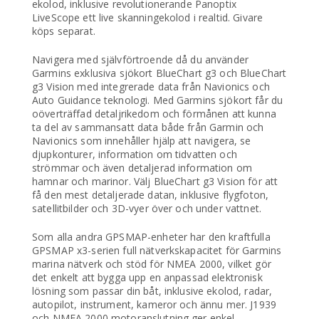
ekolod, inklusive revolutionerande Panoptix
LiveScope ett live skanningekolod i realtid. Givare
köps separat.
Navigera med självförtroende då du använder
Garmins exklusiva sjökort BlueChart g3 och BlueChart
g3 Vision med integrerade data från Navionics och
Auto Guidance teknologi. Med Garmins sjökort får du
oöverträffad detaljrikedom och förmånen att kunna
ta del av sammansatt data både från Garmin och
Navionics som innehåller hjälp att navigera, se
djupkonturer, information om tidvatten och
strömmar och även detaljerad information om
hamnar och marinor. Välj BlueChart g3 Vision för att
få den mest detaljerade datan, inklusive flygfoton,
satellitbilder och 3D-vyer över och under vattnet.
Som alla andra GPSMAP-enheter har den kraftfulla
GPSMAP x3-serien full nätverkskapacitet för Garmins
marina nätverk och stöd för NMEA 2000, vilket gör
det enkelt att bygga upp en anpassad elektronisk
lösning som passar din båt, inklusive ekolod, radar,
autopilot, instrument, kameror och ännu mer. J1939
och NMEA 2000 motoranslutning ger enkel