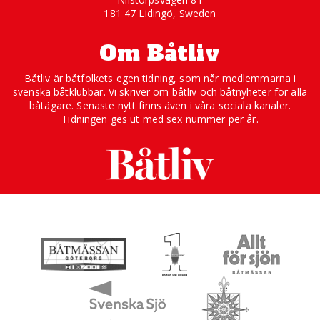
181 47 Lidingö, Sweden
Om Båtliv
Båtliv är båtfolkets egen tidning, som når medlemmarna i
svenska båtklubbar. Vi skriver om båtliv och båtnyheter för alla
båtägare. Senaste nytt finns även i våra sociala kanaler.
Tidningen ges ut med sex nummer per år.