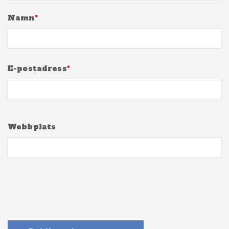
Namn
*
E-postadress
*
Webbplats