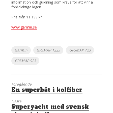
information och guidning som krävs för att vinna
fördelaktiga lägen.
Pris från 11 199 kr.
www.garmin.se
Etiketter
Garmin
GPSMAP 1223
GPSMAP 723
GPSMAP 923
Föregående
Föregående
En superbåt i kolfiber
inlägg:
Nästa
Nästa
Superyacht med svensk
inlägg: