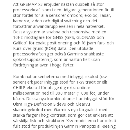
Att GPSMAP x3 erbjuder nästan dubbelt så stor
processorkraft som i den tidigare generationen är till
stor fördel för alla sensorer ombord; ekolod, radar,
kameror, video och digital switching och det
förbättrar användarupplevelsen i hela nätverket.
Dessa system är snabba och responsiva med en
10Hz-mottagare för GNSS (GPS, GLONASS och
Galileo) för exakt positionering och följsam fart- och
Kurs över grund (KÖG)-data. Den utökade
processorkraften ger också Garmins snabbaste
sjökortsuppdatering, som är nästan helt utan
fördröjningar även i höga farter.
Kombinationsenheterna med inbyggt ekolod (xsv-
serien) erbjuder inbyggt stöd för 1kW traditionellt
CHIRP-ekolod för att ge dig extraordinär
målseparation ned till 300 meter (1 000 fot) under
båten. Dessa nya kombinationer har inbyggt stöd för
Ultra High-Definition SideVü och ClearVü
skanningekolod med Garmins nya färgpalett med
starka färger i hög kontrast, som gör det enklare att
särskilja fisk och strukturer. Xsv-modellerna har också
fullt stöd för produktlinjen Garmin Panoptix all-seeing