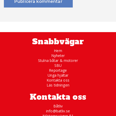
Snabbvägar
Hem
Nyheter
Stulna båtar & motorer
SBU
Reportage
Unga hjältar
Kontakta oss
Läs tidningen
Kontakta oss
Båtliv
info@batliv.se
Nilstorpsvägen 81