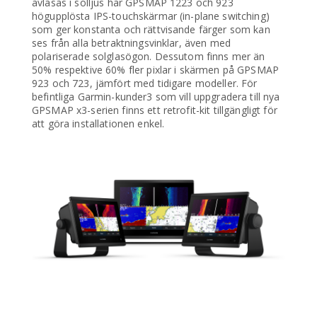
avläsas i solljus har GPSMAP 1223 och 923
högupplösta IPS-touchskärmar (in-plane switching)
som ger konstanta och rättvisande färger som kan
ses från alla betraktningsvinklar, även med
polariserade solglasögon. Dessutom finns mer än
50% respektive 60% fler pixlar i skärmen på GPSMAP
923 och 723, jämfört med tidigare modeller. För
befintliga Garmin-kunder3 som vill uppgradera till nya
GPSMAP x3-serien finns ett retrofit-kit tillgängligt för
att göra installationen enkel.