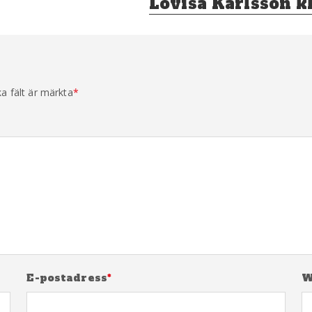
Lovisa Karlsson k
ka fält är märkta
*
E-postadress
*
W