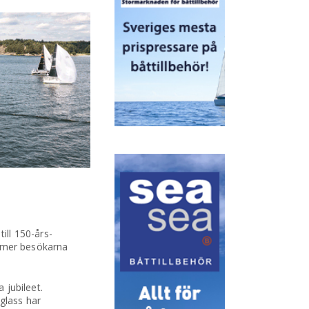
ill 150-års-
mmer besökarna
 jubileet.
glass har