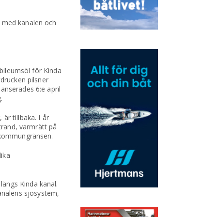
gs med kanalen och
ubileumsöl för Kinda
tdrucken pilsner
anserades 6:e april
.
r tillbaka. I år
Strand, varmrätt på
er kommungränsen.
lika
längs Kinda kanal.
 kanalens sjösystem,