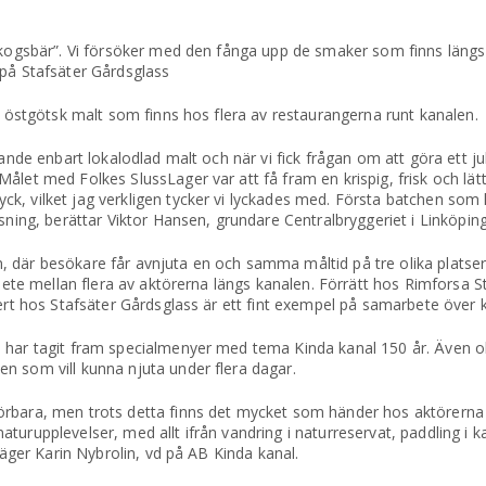
”Skogsbär”. Vi försöker med den fånga upp de smaker som finns län
 på Stafsäter Gårdsglass
på östgötsk malt som finns hos flera av restaurangerna runt kanalen.
lande enbart lokalodlad malt och när vi fick frågan om att göra ett j
ålet med Folkes SlussLager var att få fram en krispig, frisk och lät
, vilket jag verkligen tycker vi lyckades med. Första batchen som l
sning, berättar Viktor Hansen, grundare Centralbryggeriet i Linköping
där besökare får avnjuta en och samma måltid på tre olika platser, ä
rbete mellan flera av aktörerna längs kanalen. Förrätt hos Rimforsa 
ssert hos Stafsäter Gårdsglass är ett fint exempel på samarbete öv
 har tagit fram specialmenyer med tema Kinda kanal 150 år. Även o
n som vill kunna njuta under flera dagar.
örbara, men trots detta finns det mycket som händer hos aktörerna 
l naturupplevelser, med allt ifrån vandring i naturreservat, paddling i
säger Karin Nybrolin, vd på AB Kinda kanal.