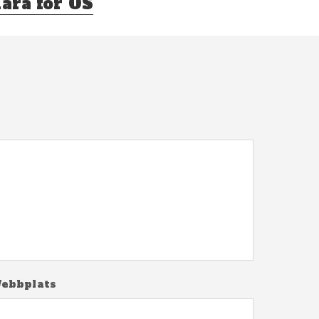
lara för OS
ebbplats