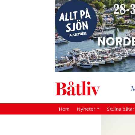
Hem
Nyheter
Stulna båta