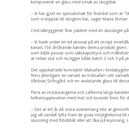
komponerat en glass med smak av skogsbär.
– Vi har gjort en specialsmak för firandet som är 
som vi kopplar till skogens bär, säger Maria Ekman
Centralbryggeriet firar jubileet med en slusslager 
– Vi hade under en tid skruvat på ett recept innehål
kanals 150-årsfirande kändes denna produkt given. M
som både passar som sällskapsdryck och måltidsdryck
är redan slut och nu ligger både batch 2 och 3 på jä
Det uppskattade konceptet Matsafari i Kindabygden, 
finns ytterligare en variant av matsafari i ett sama
Vårdnäs Stiftsgård och en avslutande glass till de
Flera av restaurangerna och caféerna längs kanalen
helhetsupplevelser med mat och boende finns för de
– Det är ett år då stora evenemang inte är genomf
Jag vill särskilt lyfta fram de goda möjligheterna til
slussning med fritidsbåt eller att åka på kryssning, 