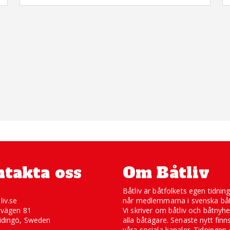
takta oss
Om Båtliv
Båtliv är båtfolkets egen tidnin
liv.se
når medlemmarna i svenska båt
svägen 81
Vi skriver om båtliv och båtnyhe
idingö, Sweden
alla båtägare. Senaste nytt finn
våra sociala kanaler. Tidningen 