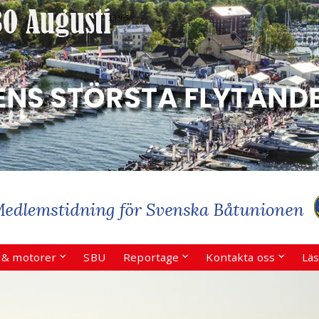
r & motorer
SBU
Reportage
Kontakta oss
Läs