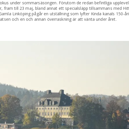
fokus under sommarsäsongen. Förutom de redan befintliga upplevels
r, fram till 23 maj, bland annat ett specialsläpp tillsammans med Hit
amla Linköping pågår en utställning som lyfter Kinda kanals 150-åri
latsen och en och annan överraskning är att vänta under året.