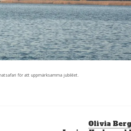
 matsafari för att uppmärksamma jubiléet.
Nästa
Olivia Ber
inlägg: