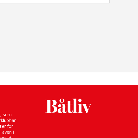
g, som
klubbar.
ter för
s även i
ges ut