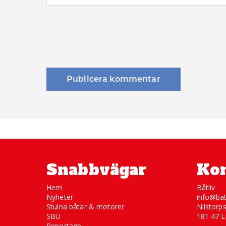
Snabbvägar
Kon
Hem
Båtliv
Nyheter
info@bat
Stulna båtar & motorer
Nilstorp
SBU
181 47 L
Reportage