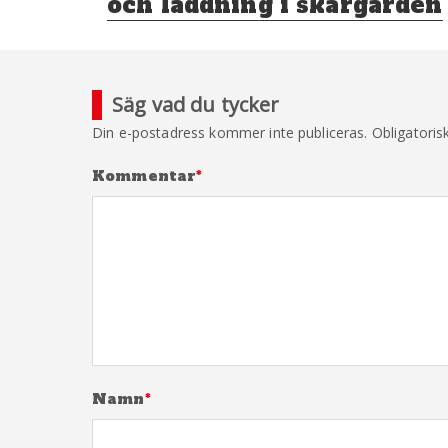
och laddning i skärgården
Säg vad du tycker
Din e-postadress kommer inte publiceras.
Obligatoris
Kommentar
*
Namn
*