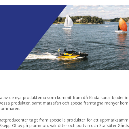
 av de nya produkterna som kommit fram då Kinda kanal bjuder in t
 Dessa produkter, samt matsafari och specialframtagna menyer ko
r sommaren.
 matproducenter tagit fram speciella produkter för att uppmärksamma
Skepp Ohoy på plommon, valnötter och portvin och Stafsäter Gårds