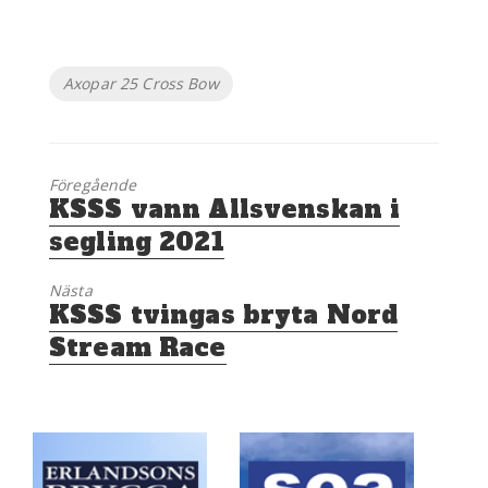
Etiketter
Axopar 25 Cross Bow
Föregående
Föregående
KSSS vann Allsvenskan i
inlägg:
segling 2021
Nästa
Nästa
KSSS tvingas bryta Nord
inlägg:
Stream Race