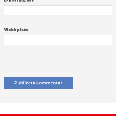
E-postadress
*
Webbplats