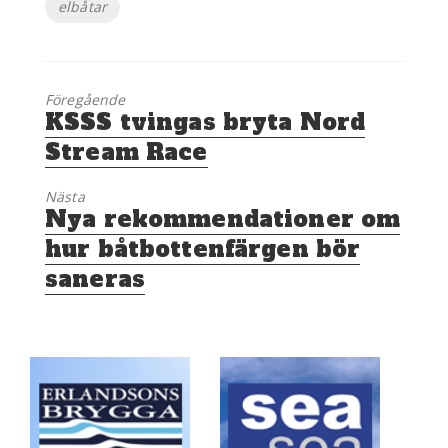
elbåtar
Föregående
Föregående
KSSS tvingas bryta Nord
inlägg:
Stream Race
Nästa
Nästa
Nya rekommendationer om
inlägg:
hur båtbottenfärgen bör
saneras