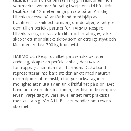
taxibåtar som unika privata fartyg. Traditionen inom
varumärket Venmar är tydlig i varje enskild båt, från
taxibåtar till 12 meter långa privata båtar. Än idag
tillverkas dessa båtar för hand med hjälp av
traditionell teknik och omsorg om detaljer, vilket gör
dem till en perfekt partner för HARMO. Respiro
tillverkas i sig också av kolfiber och mahogny, vilket
skapar ett monolitiskt skrov som är otroligt styvt och
lätt, med endast 700 kg bruttovikt.
HARMO och Respiro, vilket på svenska betyder
andetag, skapar en perfekt enhet, där HARMO
förkroppsligar sin namne – harmoni. Detta band
representerar inte bara att den är ett med naturen
och miljön rent tekniskt, utan ger också ägaren
möjlighet att njuta av en unik fridfullhet på sjön. Det
handlar inte om destinationen, det hisnande tempo vi
lever i varje dag av våra liv, eller det rent praktiska
med att ta sig från A till B – det handlar om resans
skönhet.
Etiketter