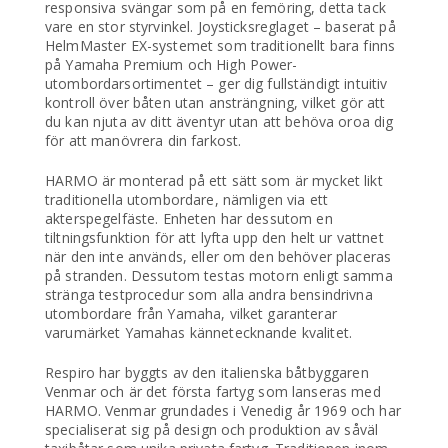
responsiva svängar som på en femöring, detta tack
vare en stor styrvinkel. Joysticksreglaget – baserat på
HelmMaster EX-systemet som traditionellt bara finns
på Yamaha Premium och High Power-
utombordarsortimentet – ger dig fullständigt intuitiv
kontroll över båten utan ansträngning, vilket gör att
du kan njuta av ditt äventyr utan att behöva oroa dig
för att manövrera din farkost.
HARMO är monterad på ett sätt som är mycket likt
traditionella utombordare, nämligen via ett
akterspegelfäste. Enheten har dessutom en
tiltningsfunktion för att lyfta upp den helt ur vattnet
när den inte används, eller om den behöver placeras
på stranden. Dessutom testas motorn enligt samma
stränga testprocedur som alla andra bensindrivna
utombordare från Yamaha, vilket garanterar
varumärket Yamahas kännetecknande kvalitet.
Respiro har byggts av den italienska båtbyggaren
Venmar och är det första fartyg som lanseras med
HARMO. Venmar grundades i Venedig år 1969 och har
specialiserat sig på design och produktion av såväl