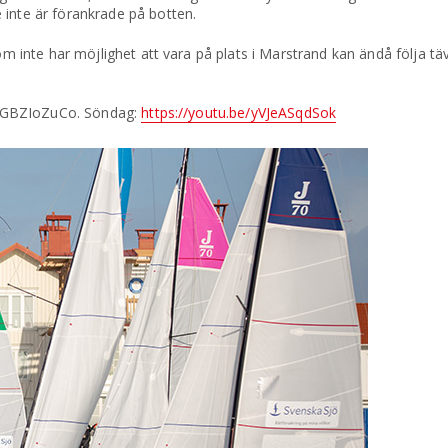
 inte är förankrade på botten.
som inte har möjlighet att vara på plats i Marstrand kan ändå följa 
e/t8GBZIoZuCo. Söndag:
https://youtu.be/yVJeASqdSok