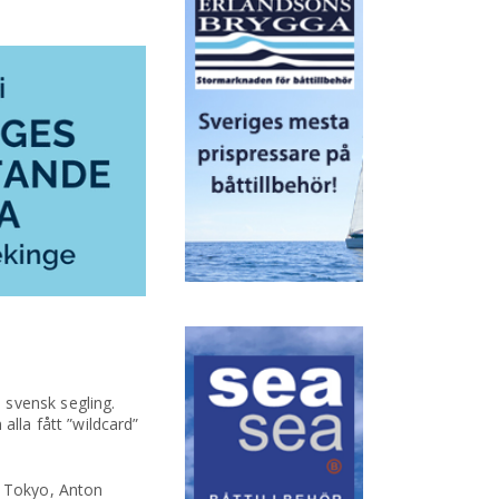
 svensk segling.
lla fått ”wildcard”
n Tokyo, Anton