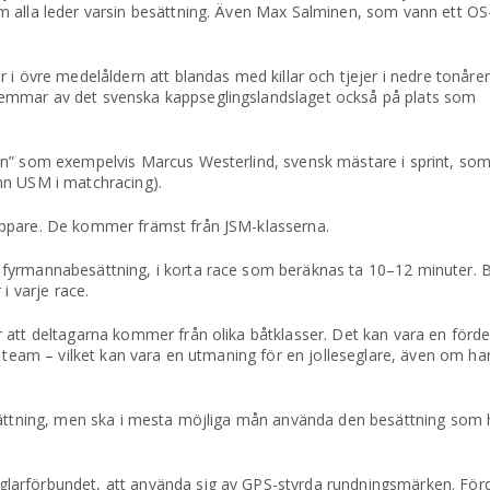
 alla leder varsin besättning. Även Max Salminen, som vann ett OS-
 i övre medelåldern att blandas med killar och tjejer i nedre tonår
emmar av det svenska kappseglingslandslaget också på plats som
en” som exempelvis Marcus Westerlind, svensk mästare i sprint, so
nn USM i matchracing).
eppare. De kommer främst från JSM-klasserna.
fyrmannabesättning, i korta race som beräknas ta 10–12 minuter. B
i varje race.
att deltagarna kommer från olika båtklasser. Det kan vara en fördel
 team – vilket kan vara en utmaning för en jolleseglare, även om han 
esättning, men ska i mesta möjliga mån använda den besättning som
larförbundet, att använda sig av GPS-styrda rundningsmärken. För