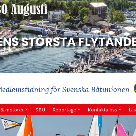
r & motorer
SBU
Reportage
Kontakta oss
Läs