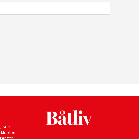
g, som
klubbar.
ter för