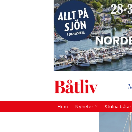
Hem
Nyheter
Stulna båta