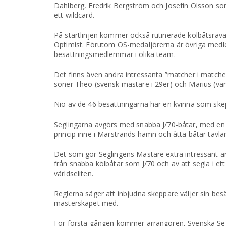
Dahlberg, Fredrik Bergström och Josefin Olsson som
ett wildcard.
På startlinjen kommer också rutinerade kölbåtsrävar
Optimist. Förutom OS-medaljörerna är övriga medl
besättningsmedlemmar i olika team.
Det finns även andra intressanta ”matcher i match
söner Theo (svensk mästare i 29er) och Marius (va
Nio av de 46 besättningarna har en kvinna som sk
Seglingarna avgörs med snabba J/70-båtar, med en 
princip inne i Marstrands hamn och åtta båtar tävlar 
Det som gör Seglingens Mästare extra intressant är 
från snabba kölbåtar som J/70 och av att segla i ett
världseliten.
Reglerna säger att inbjudna skeppare väljer sin b
mästerskapet med.
För första gången kommer arrangören, Svenska Seg