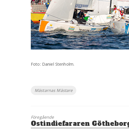
Foto: Daniel Stenholm.
Etiketter
Mästarnas Mästare
Föregående
Föregående
Ostindiefararen Göthebor
inlägg: