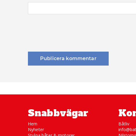
Snabbvägar
Kon
Hem
Båtliv
Nyheter
info@bat
Stulna båtar & motorer
Nilstorp