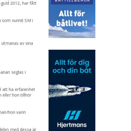
guld 2012, har fått
en som vunnit SM i
m utmanas av sina
anan seglas i
 att ha erfarenhet
eller hon tillhör
 han/hon vann
delen med dessa är