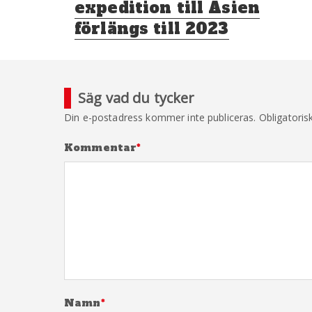
expedition till Asien
förlängs till 2023
Säg vad du tycker
Din e-postadress kommer inte publiceras.
Obligatoris
Kommentar
*
Namn
*