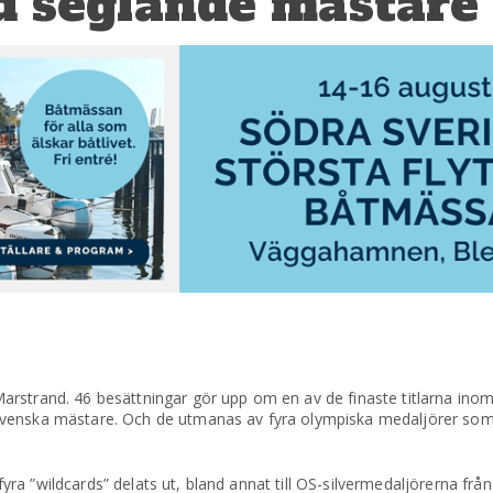
d seglande mästare
rstrand. 46 besättningar gör upp om en av de finaste titlarna inom
venska mästare. Och de utmanas av fyra olympiska medaljörer som a
a ”wildcards” delats ut, bland annat till OS-silvermedaljörerna frå