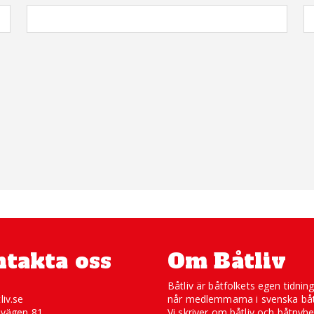
takta oss
Om Båtliv
Båtliv är båtfolkets egen tidnin
liv.se
når medlemmarna i svenska båt
svägen 81
Vi skriver om båtliv och båtnyhe