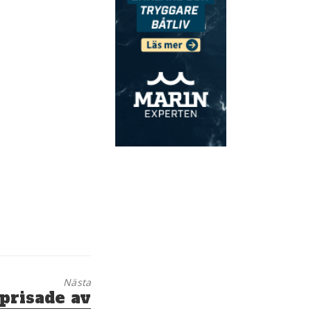
Nästa
 prisade av