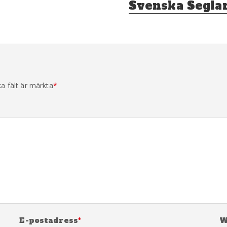
Svenska Segla
ka fält är märkta
*
E-postadress
*
W