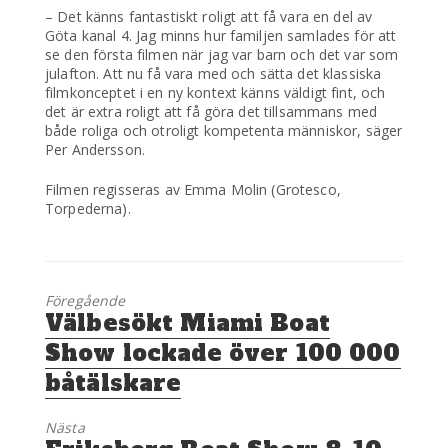
– Det känns fantastiskt roligt att få vara en del av
Göta kanal 4. Jag minns hur familjen samlades för att
se den första filmen när jag var barn och det var som
julafton. Att nu få vara med och sätta det klassiska
filmkonceptet i en ny kontext känns väldigt fint, och
det är extra roligt att få göra det tillsammans med
både roliga och otroligt kompetenta människor, säger
Per Andersson.
Filmen regisseras av Emma Molin (Grotesco,
Torpederna).
Föregående
Föregående
Välbesökt Miami Boat
inlägg:
Show lockade över 100 000
båtälskare
Nästa
Nästa