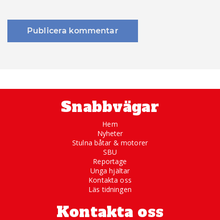
Snabbvägar
Hem
Nyheter
Stulna båtar & motorer
SBU
Reportage
Unga hjältar
Kontakta oss
Läs tidningen
Kontakta oss