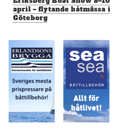
Eriksberg Boat Show 8–10
inlägg:
april – flytande båtmässa i
Göteborg