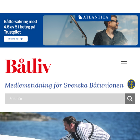
Navigat
av/på