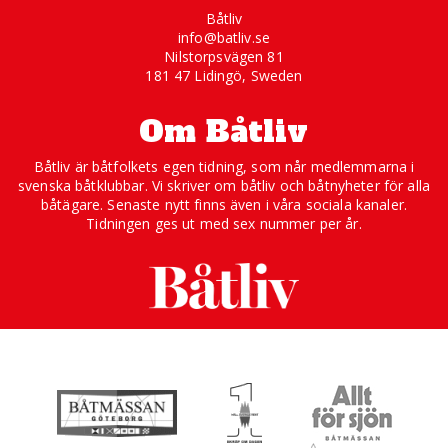
Båtliv
info@batliv.se
Nilstorpsvägen 81
181 47 Lidingö, Sweden
Om Båtliv
Båtliv är båtfolkets egen tidning, som når medlemmarna i
svenska båtklubbar. Vi skriver om båtliv och båtnyheter för alla
båtägare. Senaste nytt finns även i våra sociala kanaler.
Tidningen ges ut med sex nummer per år.