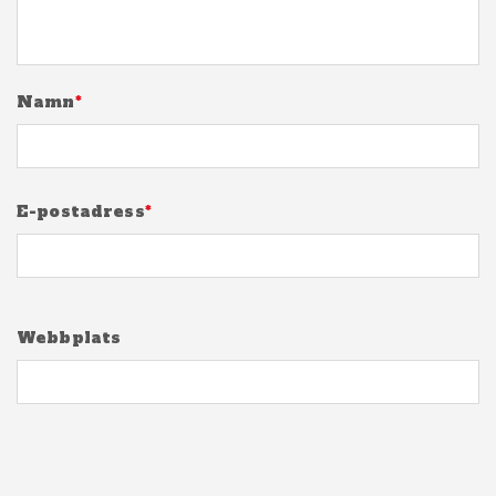
Namn
*
E-postadress
*
Webbplats