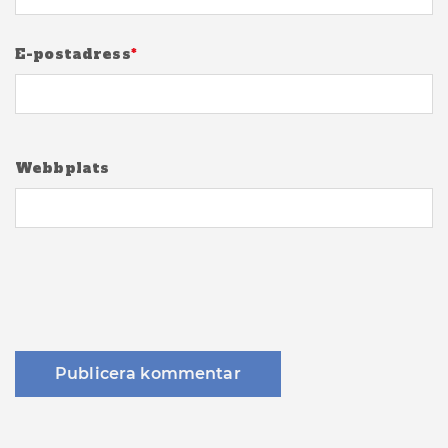
E-postadress
*
Webbplats