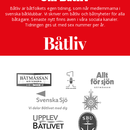
Båtliv är båtfolkets egen tidning, som når medlemmarna i
svenska båtklubbar. Vi skriver om båtliv och båtnyheter för alla
båtägare. Senaste nytt finns även i våra sociala kanaler.
Tidningen ges ut med sex nummer per år.