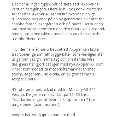
Det här är ingen typisk båt på flera sätt. Axopar har
varit en föregångare i flera år nu och konkurrenterna
följer efter. Axopar 45 är ”multifunktionell” enligt
tillverkaren och visar på en ny generation av båtar för
snabba färder i skärgården och på havet. Detta är en
båt med stora utrymmen och den första walk-around-
båten i sin storleksklass med helt stängd kabin och
utombordsmotorer.
– Under flera år har vi bevisat att Axopar kan bryta
traditionen genom att bygga båtar som verkligen står
ut genom design, hantering och prestanda. Våra
designers har gjort det igen med nya Axopar 45, som
vi tror kommer att ta motorbåtsmarknaden med
storm, säger Jan-Erik Viitala, en av grundarna till
Axopar Boats.
45-fotaren är bestyckad med tre Mercury V8 300
Verado. De ger en marschfart på 19–35 knop.
Toppfarten anges till över 45 knop för den 7 ton
tunga båten (utan motorer).
Axopar har ett djupt samarbete med