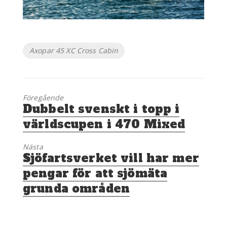
Etiketter
Axopar 45 XC Cross Cabin
Föregående
Föregående
Dubbelt svenskt i topp i
inlägg:
världscupen i 470 Mixed
Nästa
Nästa
Sjöfartsverket vill har mer
inlägg:
pengar för att sjömäta
grunda områden