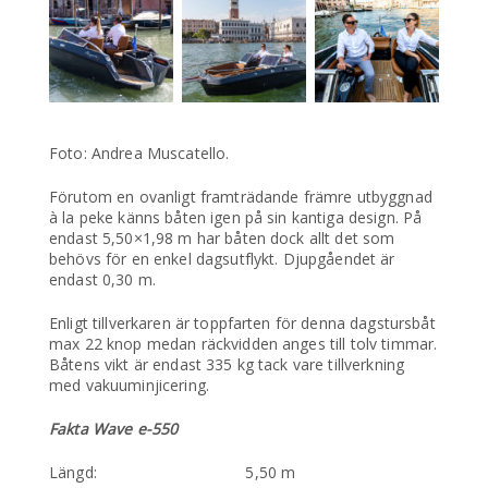
Foto: Andrea Muscatello.
Förutom en ovanligt framträdande främre utbyggnad
à la peke känns båten igen på sin kantiga design. På
endast 5,50×1,98 m har båten dock allt det som
behövs för en enkel dagsutflykt. Djupgåendet är
endast 0,30 m.
Enligt tillverkaren är toppfarten för denna dagstursbåt
max 22 knop medan räckvidden anges till tolv timmar.
Båtens vikt är endast 335 kg tack vare tillverkning
med vakuuminjicering.
Fakta Wave e-550
Längd: 5,50 m