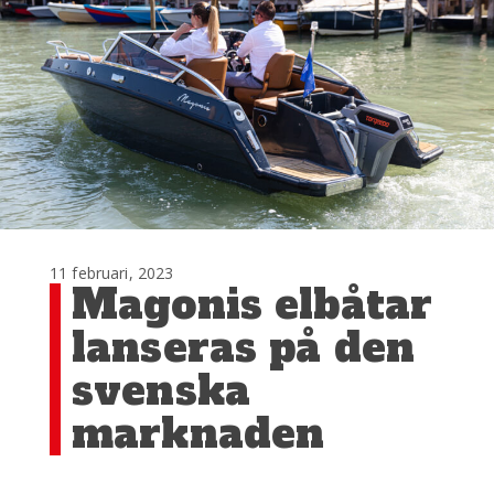
11 februari, 2023
Magonis elbåtar
lanseras på den
svenska
marknaden