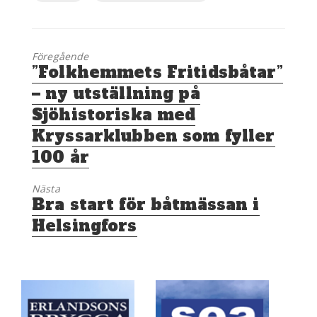
Föregående
Föregående
”Folkhemmets Fritidsbåtar”
inlägg:
– ny utställning på
Sjöhistoriska med
Kryssarklubben som fyller
100 år
Nästa
Nästa
Bra start för båtmässan i
inlägg:
Helsingfors