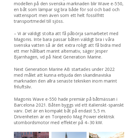
modellen på den svenska marknaden blir Wave e-550,
en båt som lämpar sig bra både för sol och bad och
vattensport men även som ett helt fossilfritt
transportmedel till sjöss.
– Vi är väldigt stolta att få påbörja samarbetet med
Magonis. Inte bara passar båten väldigt bra i våra
svenska vatten så är det extra roligt att få bidra med
ett mer hållbart marint alternativ, säger Jesper
Bjarnhagen, vd på Next Generation Marine.
Next Generation Marine AB startades under 2022
med målet att kunna erbjuda den skandinaviska
marknaden den allra senaste tekniken inom marint
friluftsliv.
Magonis Wave e-550 hade premiär på båtmässan i
Barcelona 2021. Båten byggs vid ett italienskt-spanskt
varv. Det är en kompakt båt på endast 5,5 m.
Drivenheten är en Torqeedo Mag Power elektrisk
utombordsmotor med effekter på 4–30 kW.