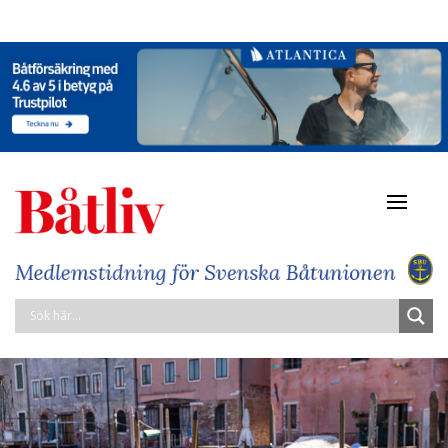
Navigat
av/på