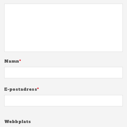
Namn
*
E-postadress
*
Webbplats