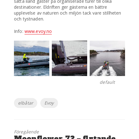
sätta iland gäster på organiserade turer till olika
destinationer. Eldriften ger gästerna en bättre
upplevelse av naturen och miljön tack vare stillheten
och tystnaden.
Info:
www.evoy.no
default
Etiketter
elbåtar
Evoy
Föregående
Föregående
Moonflower 72 – flytande