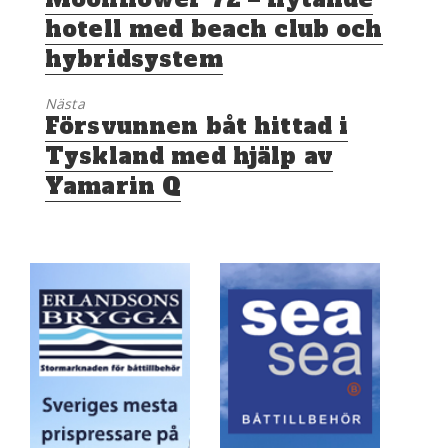
inlägg:
hotell med beach club och
hybridsystem
Nästa
Nästa
Försvunnen båt hittad i
inlägg:
Tyskland med hjälp av
Yamarin Q