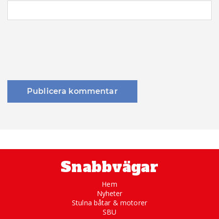
Snabbvägar
Hem
Nyheter
Stulna båtar & motorer
SBU