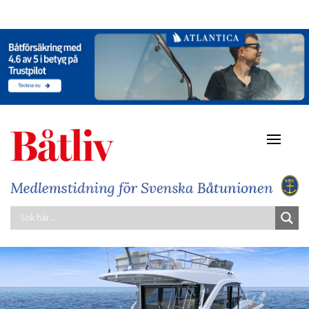
Navigat
av/på