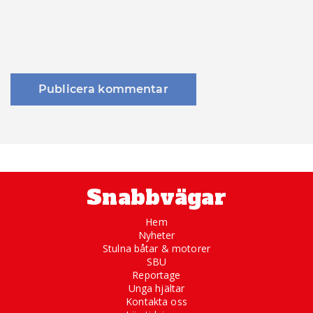
Snabbvägar
Hem
Nyheter
Stulna båtar & motorer
SBU
Reportage
Unga hjältar
Kontakta oss