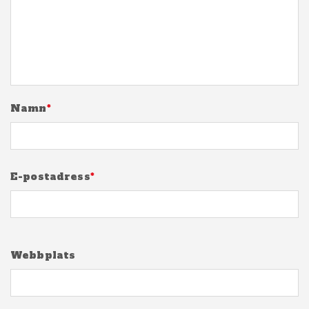
Namn
*
E-postadress
*
Webbplats