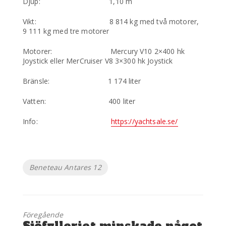
Djup: 1,10 m
Vikt: 8 814 kg med två motorer,
9 111 kg med tre motorer
Motorer: Mercury V10 2×400 hk
Joystick eller MerCruiser V8 3×300 hk Joystick
Bränsle: 1 174 liter
Vatten: 400 liter
Info:
https://yachtsale.se/
Etiketter
Beneteau Antares 12
Föregående
Föregående
Sjöfylleriet minskade något