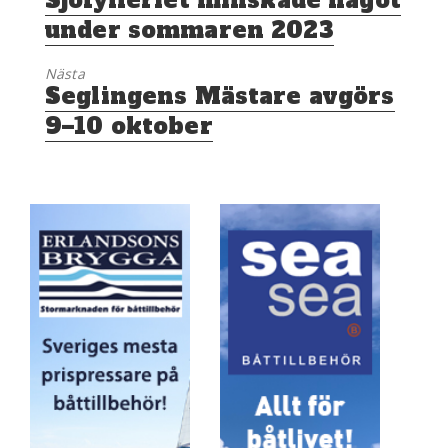
inlägg:
under sommaren 2023
Nästa
Nästa
Seglingens Mästare avgörs
inlägg:
9–10 oktober