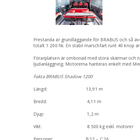
Prestanda är grundläggande för BRABUS och så äve
totalt 1 200 hk. En stabil marschfart runt 40 knop ä
Förarplatsen är ombonad med stora skärmar och när 
ljudanläggning. Motorerna hanteras enkelt med Mercu
Fakta BRABUS Shadow 1200
Längd: 13,91 m
Bredd: 4,11 m
Djup: 1,2 m
Vikt: 8 500 kg exkl. motorer
Personer: B:12 – C:16