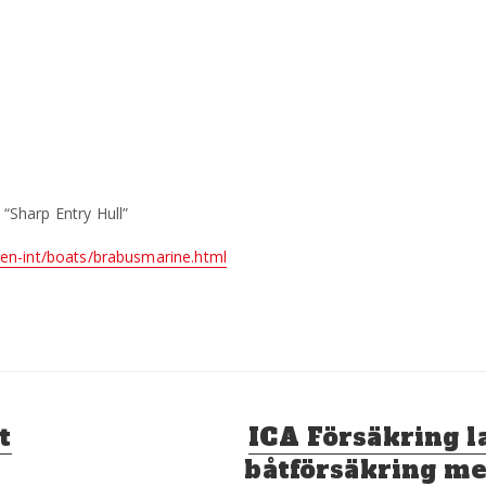
p Entry Hull”
en-int/boats/brabusmarine.html
Nästa
t
ICA Försäkring l
inlägg:
båtförsäkring m