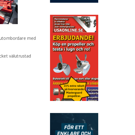
10 utombordare med
cket välutrustad