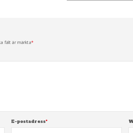
ka fält är märkta
*
E-postadress
*
W