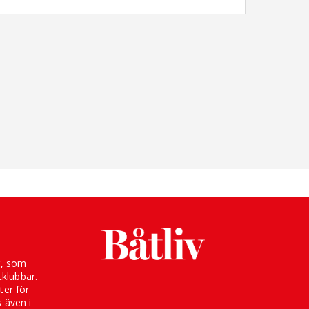
g, som
klubbar.
ter för
s även i