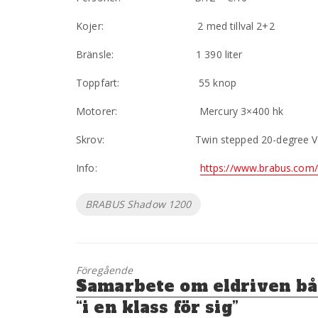
Kojer: 2 med tillval 2+2
Bränsle: 1 390 liter
Toppfart: 55 knop
Motorer: Mercury 3×400 hk
Skrov: Twin stepped 20-degree V “Shar
Info:
https://www.brabus.com/
Etiketter
BRABUS Shadow 1200
Föregående
Föregående
Samarbete om eldriven bå
inlägg:
“i en klass för sig”