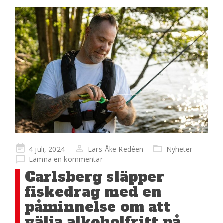
Publicerad
4 juli, 2024
Lars-Åke Redéen
Nyheter
på
Lämna en kommentar
Carlsberg släpper
fiskedrag med en
påminnelse om att
välja alkoholfritt på