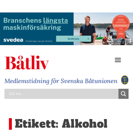
Navigat
av/på
Etikett:
Alkohol