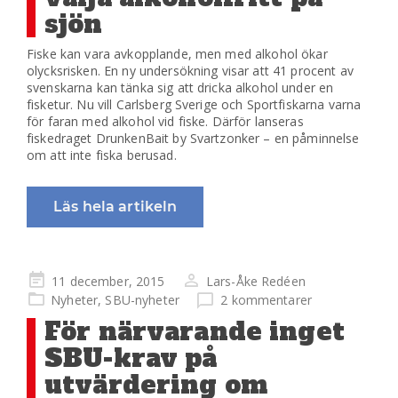
sjön
Fiske kan vara avkopplande, men med alkohol ökar
olycksrisken. En ny undersökning visar att 41 procent av
svenskarna kan tänka sig att dricka alkohol under en
fisketur. Nu vill Carlsberg Sverige och Sportfiskarna varna
för faran med alkohol vid fiske. Därför lanseras
fiskedraget DrunkenBait by Svartzonker – en påminnelse
om att inte fiska berusad.
Läs hela artikeln
Publicerad
11 december, 2015
Lars-Åke Redéen
på
Nyheter
,
SBU-nyheter
2 kommentarer
För närvarande inget
SBU-krav på
utvärdering om