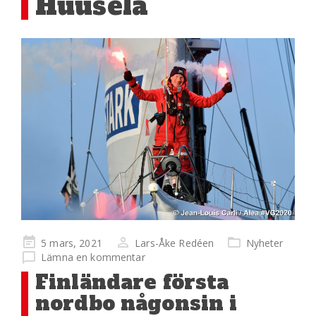
Huusela
Publicerad
5 mars, 2021
Lars-Åke Redéen
Nyheter
på
Lämna en kommentar
Finländare första
nordbo någonsin i