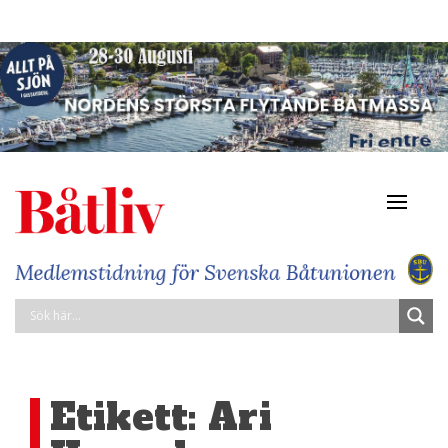
Navigat
av/på
Etikett:
Ari