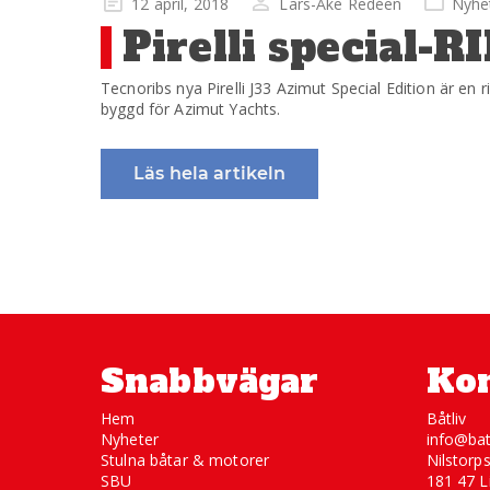
Publicerad
12 april, 2018
Lars-Åke Redéen
Nyhe
på
Pirelli special-R
Tecnoribs nya Pirelli J33 Azimut Special Edition är en ri
byggd för Azimut Yachts.
Läs hela artikeln
Snabbvägar
Kon
Hem
Båtliv
Nyheter
info@bat
Stulna båtar & motorer
Nilstorp
SBU
181 47 L