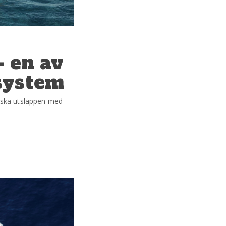
– en av
system
inska utsläppen med