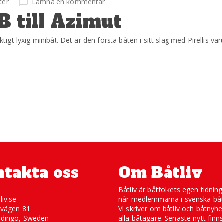
ter
Lämna en kommentar
IB till Azimut
ktigt lyxig minibåt. Det är den första båten i sitt slag med Pirellis va
takta oss
Om Båtliv
Båtliv är båtfolkets egen tidnin
liv.se
når medlemmarna i svenska båt
svägen 81
Vi skriver om båtliv och båtnyhe
idingö, Sweden
alla båtägare. Senaste nytt finn