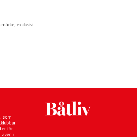
rumärke, exklusivt
g, som
klubbar.
ter för
s även i