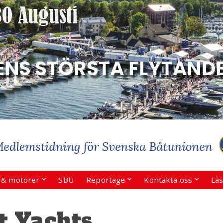
r & motorer
SBU
Reportage
Kontakta oss
Läs
t Yachts