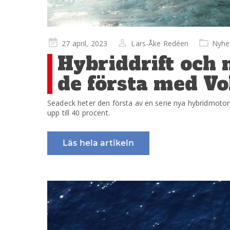
Publicerad
27 april, 2023
Lars-Åke Redéen
Nyhe
på
Hybriddrift och 
de första med V
Seadeck heter den första av en serie nya hybridmotor
upp till 40 procent.
Läs hela artikeln