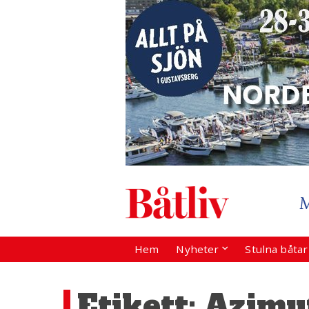
Hem
Nyheter
Stulna båta
Etikett:
Azimu