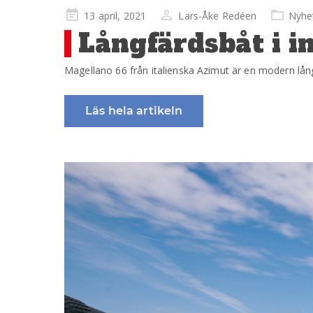
Publicerad
13 april, 2021
Lars-Åke Redéen
Nyhe
på
Långfärdsbåt i i
Magellano 66 från italienska Azimut är en modern långf
Läs hela artikeln