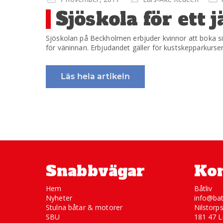
på
Sjöskola för ett j
Sjöskolan på Beckholmen erbjuder kvinnor att boka si
för väninnan. Erbjudandet gäller för kustskepparkurs
Läs hela artikeln
Snabbvägar
Kon
Hem
Båtliv
Nyheter
info@bat
Stulna båtar & motorer
Nilstorp
SBU
181 47 L