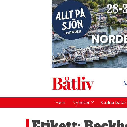
Hem
Nyheter
Stulna båta
Etikett:
Beckh