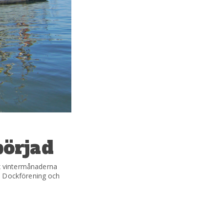
börjad
x vintermånaderna
s Dockförening och