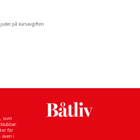
juder på kursavgiften
g, som
klubbar.
ter för
s även i