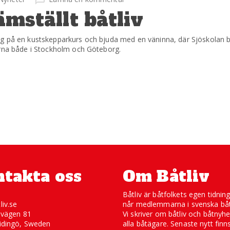
ämställt båtliv
g på en kustskepparkurs och bjuda med en väninna, där Sjöskolan b
erna både i Stockholm och Göteborg.
takta oss
Om Båtliv
Båtliv är båtfolkets egen tidnin
liv.se
når medlemmarna i svenska båt
svägen 81
Vi skriver om båtliv och båtnyhe
idingö, Sweden
alla båtägare. Senaste nytt finn