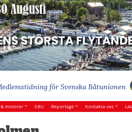
r & motorer
SBU
Reportage
Kontakta oss
Läs
olmen