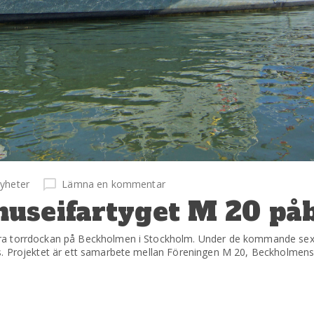
yheter
Lämna en kommentar
useifartyget M 20 på
tra torrdockan på Beckholmen i Stockholm. Under de kommande se
s. Projektet är ett samarbete mellan Föreningen M 20, Beckholmen