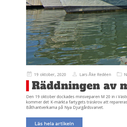
Publicerad
19 oktober, 2020
Lars-Åke Redéen
N
på
Räddningen av m
Den 19 oktober dockades minsveparen M 20 in i Väs
kommer det K-märkta fartygets träskrov att reparera
Båthantverkarna på Nya Djurgårdsvarvet.
Läs hela artikeln