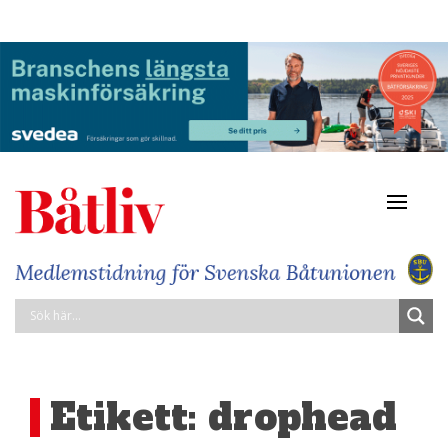
Navigat
av/på
Etikett:
drophead