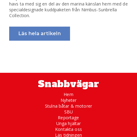
havs ta med sig en del av den marina känslan hem med de
specialdesignade kuddpaketen från Nimbus-Sunbrella
Collection.
Läs hela artikeln
Snabbvägar
Hem
Nyheter
Stulna båtar & motorer
SBU
Reportage
Unga hjältar
Kontakta oss
Läs tidningen