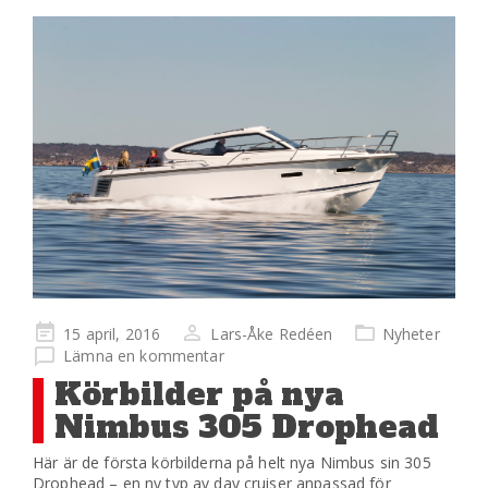
Publicerad
15 april, 2016
Lars-Åke Redéen
Nyheter
på
Lämna en kommentar
Körbilder på nya
Nimbus 305 Drophead
Här är de första körbilderna på helt nya Nimbus sin 305
Drophead – en ny typ av day cruiser anpassad för