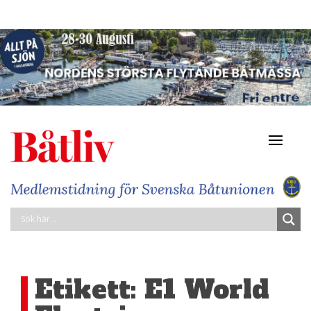
Navigat
av/på
Etikett:
E1 World