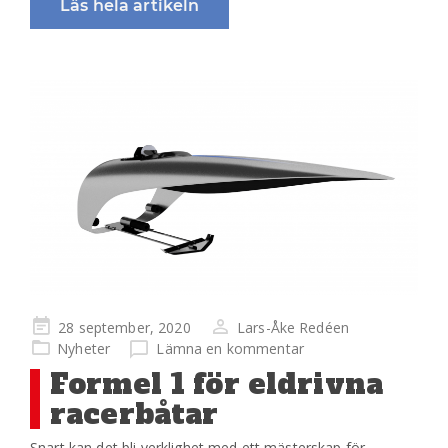
Läs hela artikeln
Publicerad
28 september, 2020
Lars-Åke Redéen
på
Nyheter
Lämna en kommentar
Formel 1 för eldrivna
racerbåtar
Snart kan det bli verklighet med ett mästerskap för