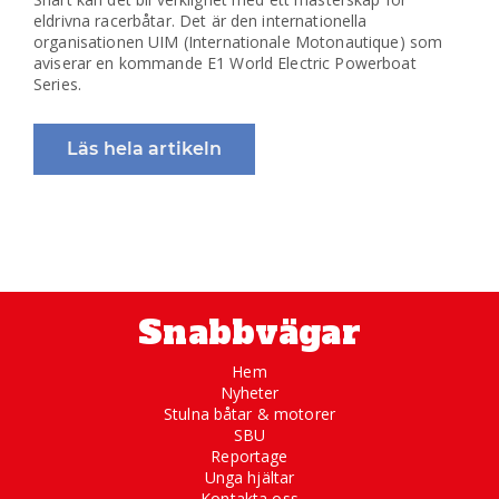
eldrivna racerbåtar. Det är den internationella
organisationen UIM (Internationale Motonautique) som
aviserar en kommande E1 World Electric Powerboat
Series.
Läs hela artikeln
Snabbvägar
Hem
Nyheter
Stulna båtar & motorer
SBU
Reportage
Unga hjältar
Kontakta oss