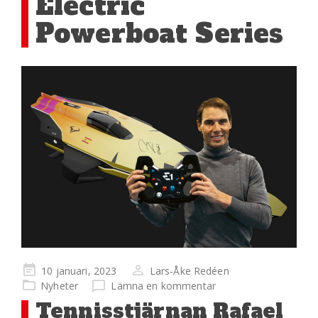
Electric
Powerboat Series
Publicerad
10 januari, 2023
Lars-Åke Redéen
på
Nyheter
Lämna en kommentar
Tennisstjärnan Rafael