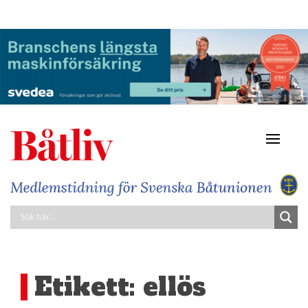
Navigat
av/på
Etikett:
ellös