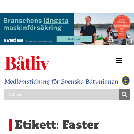
Navigat
av/på
Etikett:
Faster