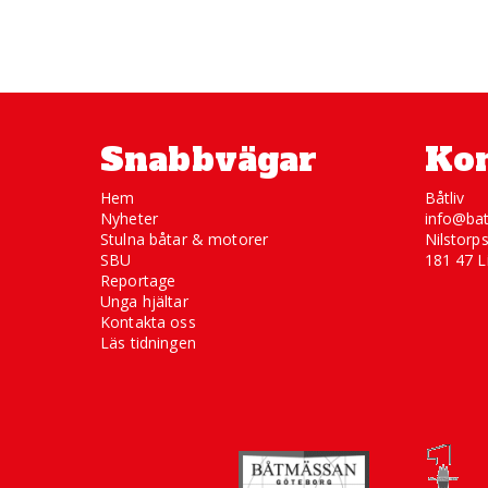
Snabbvägar
Kon
Hem
Båtliv
Nyheter
info@bat
Stulna båtar & motorer
Nilstorp
SBU
181 47 L
Reportage
Unga hjältar
Kontakta oss
Läs tidningen