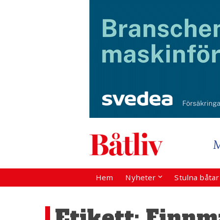
Hem
Nyheter
Stulna båta
Etikett:
Finnm