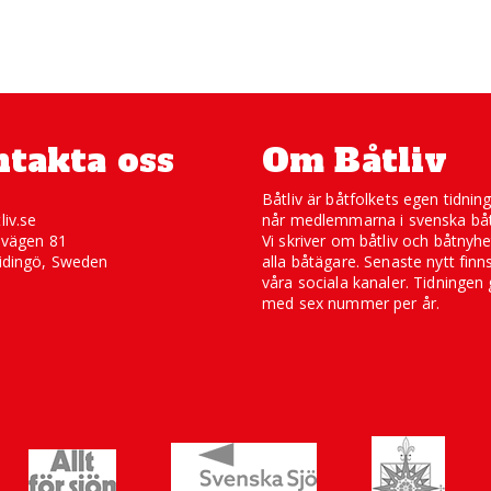
takta oss
Om Båtliv
Båtliv är båtfolkets egen tidnin
liv.se
når medlemmarna i svenska båt
svägen 81
Vi skriver om båtliv och båtnyhe
idingö, Sweden
alla båtägare. Senaste nytt finn
våra sociala kanaler. Tidningen 
med sex nummer per år.