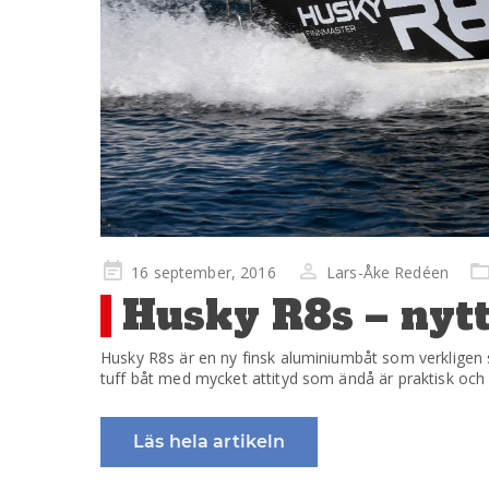
Publicerad
16 september, 2016
Lars-Åke Redéen
på
Husky R8s – nytt
Husky R8s är en ny finsk aluminiumbåt som verkligen
tuff båt med mycket attityd som ändå är praktisk oc
Läs hela artikeln