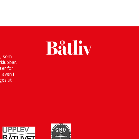
g, som
klubbar.
ter för
s även i
ges ut