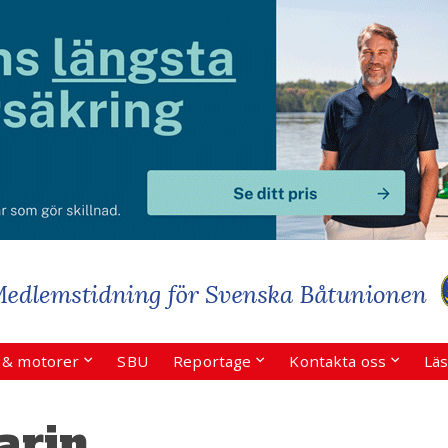
r & motorer
SBU
Reportage
Kontakta oss
Läs
arin