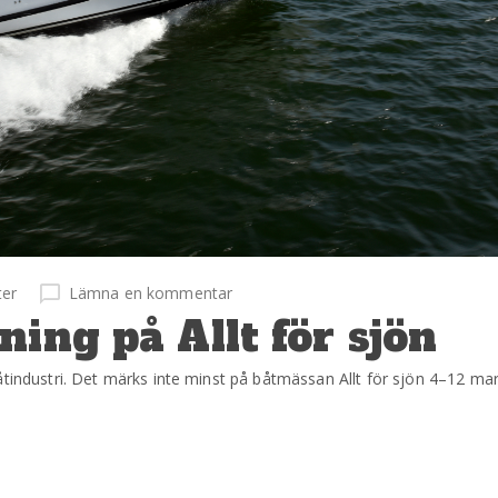
ter
Lämna en kommentar
ing på Allt för sjön
åtindustri. Det märks inte minst på båtmässan Allt för sjön 4–12 mar