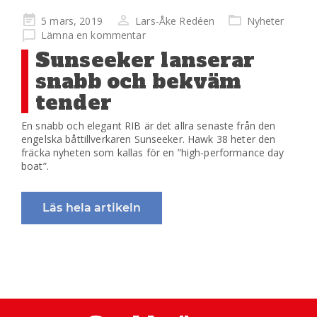
Publicerad
5 mars, 2019
Lars-Åke Redéen
Nyheter
på
Lämna en kommentar
Sunseeker lanserar
snabb och bekväm
tender
En snabb och elegant RIB är det allra senaste från den
engelska båttillverkaren Sunseeker. Hawk 38 heter den
fräcka nyheten som kallas för en ”high-performance day
boat”.
Läs hela artikeln