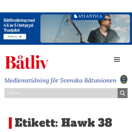
Navigat
av/på
Etikett:
Hawk 38