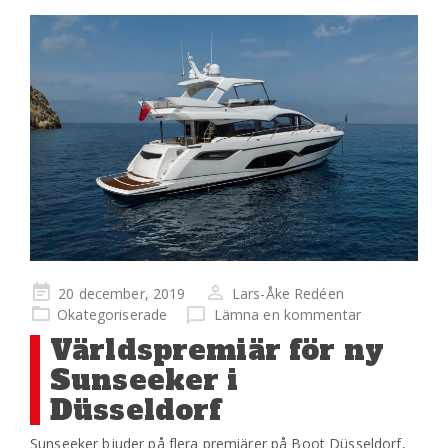
Publicerad
20 december, 2019
Lars-Åke Redéen
på
Okategoriserade
Lämna en kommentar
Världspremiär för ny
Sunseeker i
Düsseldorf
Sunseeker bjuder på flera premiärer på Boot Düsseldorf,