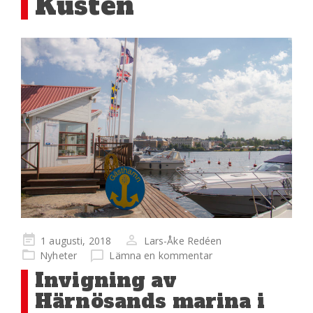
Kusten
Publicerad
1 augusti, 2018
Lars-Åke Redéen
på
Nyheter
Lämna en kommentar
Invigning av
Härnösands marina i