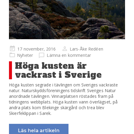
Publicerad
17 november, 2016
Lars-Åke Redéen
på
Nyheter
Lämna en kommentar
Höga kusten är
vackrast i Sverige
Höga kusten segrade i tävlingen om Sveriges vackraste
natur. Naturskyddsföreningens tidskrift Sveriges Natur
anordnade tävlingen. Vinnarplatsen röstades fram på
tidningens webbplats. Höga kusten vann överlägset, på
andra plats kom Blekinge skärgård och trea blev
Skierfeklippan i Sarek.
Läs hela artikeln