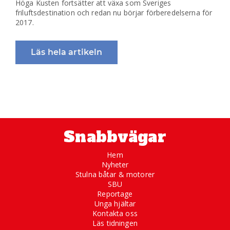
Höga Kusten fortsätter att växa som Sveriges
friluftsdestination och redan nu börjar förberedelserna för
2017.
Läs hela artikeln
Snabbvägar
Hem
Nyheter
Stulna båtar & motorer
SBU
Reportage
Unga hjältar
Kontakta oss
Läs tidningen