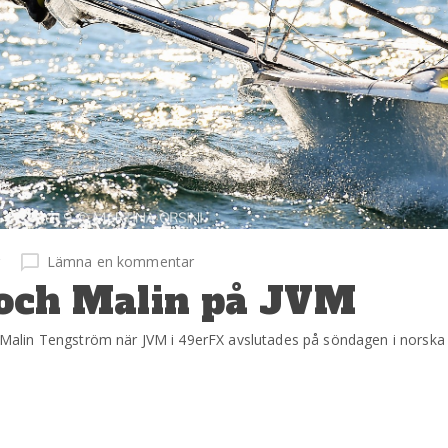
r
Lämna en kommentar
a och Malin på JVM
ch Malin Tengström när JVM i 49erFX avslutades på söndagen i norska 