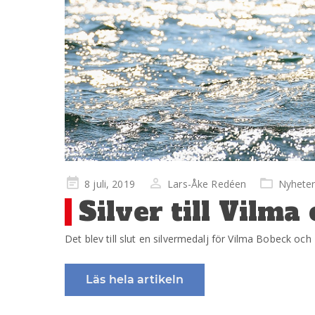
Publicerad
8 juli, 2019
Lars-Åke Redéen
Nyhete
på
Silver till Vilm
Det blev till slut en silvermedalj för Vilma Bobeck o
Läs hela artikeln