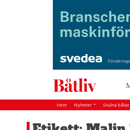
Hem
Nyheter
Stulna båta
Etikett:
Malin