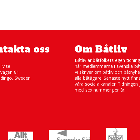
takta oss
Om Båtliv
Båtliv är båtfolkets egen tidnin
liv.se
når medlemmarna i svenska båt
svägen 81
Vi skriver om båtliv och båtnyhe
idingö, Sweden
alla båtägare. Senaste nytt finn
våra sociala kanaler. Tidningen 
med sex nummer per år.