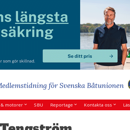
r & motorer
SBU
Reportage
Kontakta oss
Läs
 Tengström