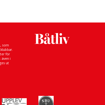
g, som
klubbar.
ter för
s även i
ges ut