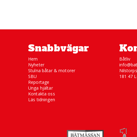
Snabbvägar
Kon
Hem
Båtliv
Nyheter
info@bat
Stulna båtar & motorer
Nilstorp
SBU
181 47 L
Reportage
Unga hjältar
Kontakta oss
Läs tidningen