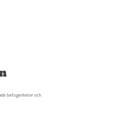
ån
ökade befogenheter och