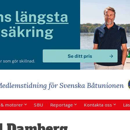
r & motorer
SBU
Reportage
Kontakta oss
Läs
l Damberg