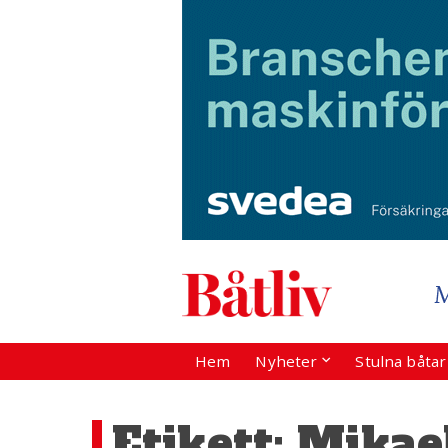
Hem
Nyheter
Stulna båta
Etikett:
Mikae