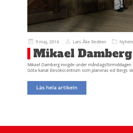
Publicerad
9 maj, 2016
Lars-Åke Redéen
Nyhete
på
Mikael Damberg 
Mikael Damberg invigde under måndagsförmiddagen det 
Göta kanal Besökscentrum som planeras vid Bergs slus
Läs hela artikeln