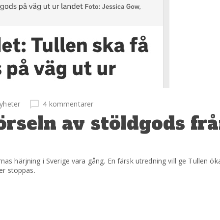
yheter
4 kommentarer
örseln av stöldgods fr
ornas härjning i Sverige vara gång. En färsk utredning vill ge Tullen 
er stoppas.