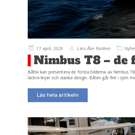
Publicerad
17 april, 2020
Lars-Åke Redéen
Nyhe
på
Nimbus T8 – de f
Båtliv kan presentera de första bilderna av Nimbus T
läckra linjer och slanka design. Båten går fint i sjö
Läs hela artikeln