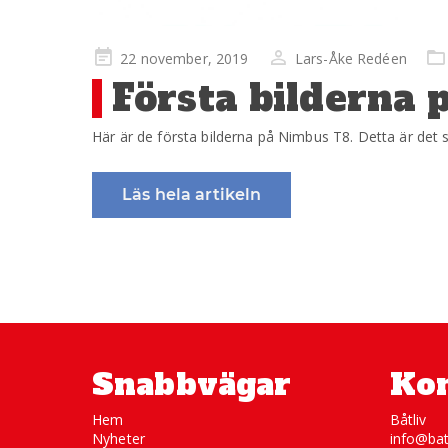
Publicerad
22 november, 2019
Lars-Åke Redéen
på
Första bilderna
Här är de första bilderna på Nimbus T8. Detta är de
Läs hela artikeln
Snabbvägar
Kon
Hem
Båtliv
Nyheter
info@bat