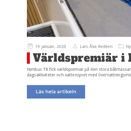
Publicerad
19 januari, 2020
Lars-Åke Redéen
Ny
på
Världspremiär i
Nimbus T8 fick världspremiär på den stora båtmässan i
dagsaktiviteter och vattensport med övernattningsmöjli
Läs hela artikeln