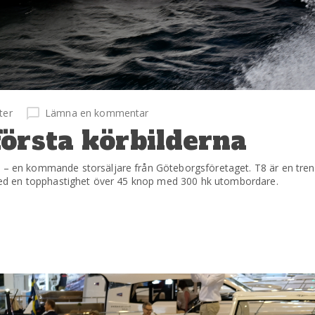
ter
Lämna en kommentar
örsta körbilderna
8 – en kommande storsäljare från Göteborgsföretaget. T8 är en tre
n med en topphastighet över 45 knop med 300 hk utombordare.