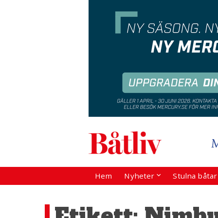
Hem
Nyheter
Stulna båta
Etikett:
Nimbu