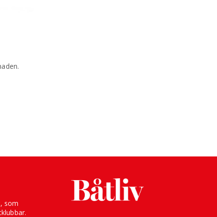
naden.
g, som
klubbar.