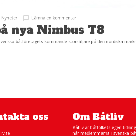
Nyheter
Lämna en kommentar
 på nya Nimbus T8
t svenska båtföretagets kommande storsäljare på den nordiska mark
takta oss
Om Båtliv
Båtliv är båtfolkets egen tidnin
liv.se
når medlemmarna i svenska båt