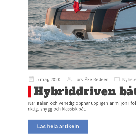
Publicerad
5 maj, 2020
Lars-Åke Redéen
Nyhete
på
Hybriddriven båt
När Italien och Venedig öppnar upp igen är miljön i fo
riktigt snygg och klassisk båt.
Läs hela artikeln