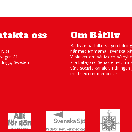
takta oss
Om Båtliv
Båtliv är båtfolkets egen tidnin
liv.se
når medlemmarna i svenska båt
svägen 81
Vi skriver om båtliv och båtnyhe
idingö, Sweden
alla båtägare. Senaste nytt finn
våra sociala kanaler. Tidningen 
med sex nummer per år.