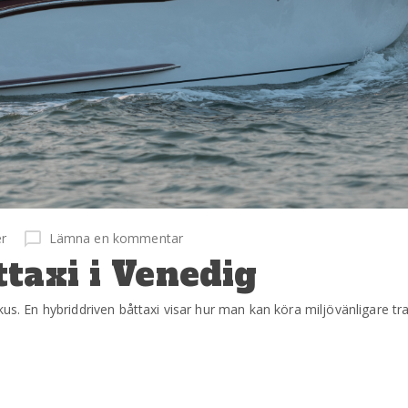
r
Lämna en kommentar
taxi i Venedig
kus. En hybriddriven båttaxi visar hur man kan köra miljövänligare t