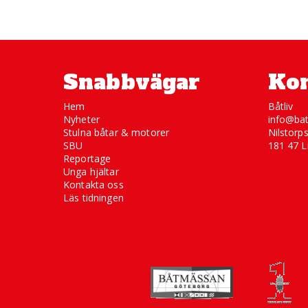
Snabbvägar
Kon
Hem
Båtliv
Nyheter
info@bat
Stulna båtar & motorer
Nilstorp
SBU
181 47 L
Reportage
Unga hjältar
Kontakta oss
Läs tidningen