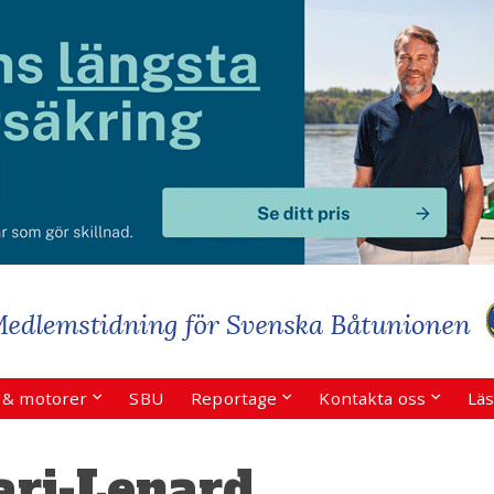
r & motorer
SBU
Reportage
Kontakta oss
Läs
ari-Lenard