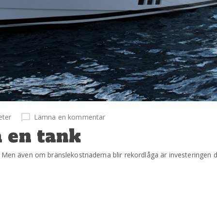
eter
Lämna en kommentar
 en tank
. Men även om bränslekostnaderna blir rekordlåga är investeringen d