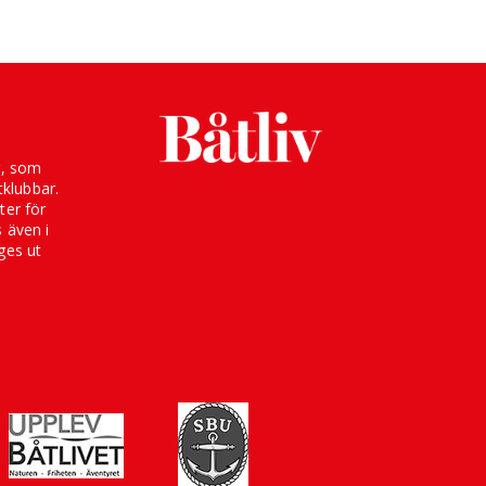
g, som
klubbar.
ter för
s även i
ges ut