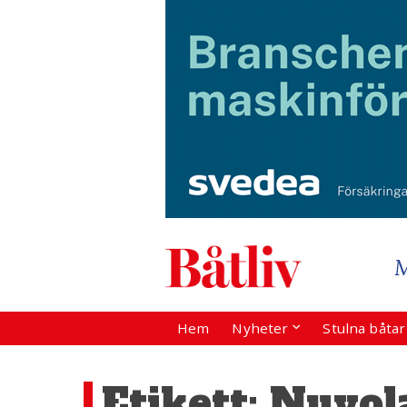
Hem
Nyheter
Stulna båta
Etikett:
Nuvol