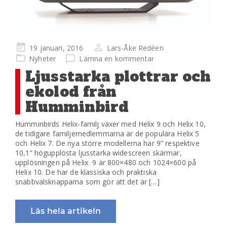
Publicerad
19 januari, 2016
Lars-Åke Redéen
på
Nyheter
Lämna en kommentar
Ljusstarka plottrar och
ekolod från
Humminbird
Humminbirds Helix-familj växer med Helix 9 och Helix 10,
de tidigare familjemedlemmarna är de populära Helix 5
och Helix 7. De nya större modellerna har 9” respektive
10,1” högupplösta ljusstarka widescreen skärmar,
upplösningen på Helix 9 är 800×480 och 1024×600 på
Helix 10. De har de klassiska och praktiska
snabbvalsknapparna som gör att det är […]
Läs hela artikeln