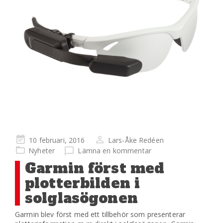
Publicerad
10 februari, 2016
Lars-Åke Redéen
på
Nyheter
Lämna en kommentar
Garmin först med
plotterbilden i
solglasögonen
Garmin blev först med ett tillbehör som presenterar