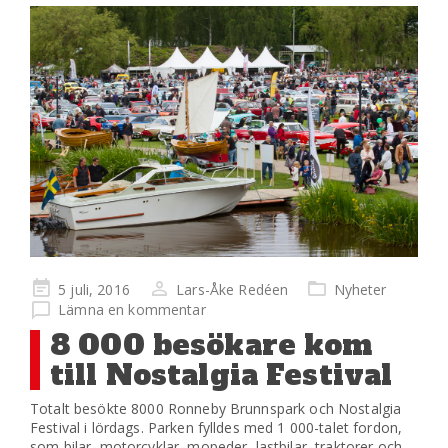
Publicerad
5 juli, 2016
Lars-Åke Redéen
Nyheter
på
Lämna en kommentar
8 000 besökare kom
till Nostalgia Festival
Totalt besökte 8000 Ronneby Brunnspark och Nostalgia
Festival i lördags. Parken fylldes med 1 000-talet fordon,
som bilar, motorcyklar, mopeder, lastbilar, traktorer och