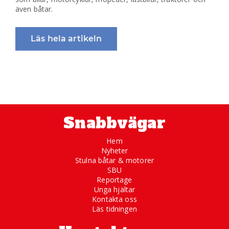
även båtar.
Läs hela artikeln
Snabbvägar
Hem
Nyheter
Stulna båtar & motorer
SBU
Reportage
Unga hjältar
Kontakta oss
Läs tidningen