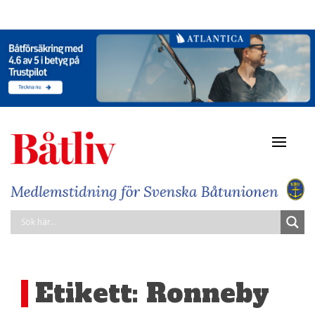
Navigat
av/på
Etikett:
Ronneby