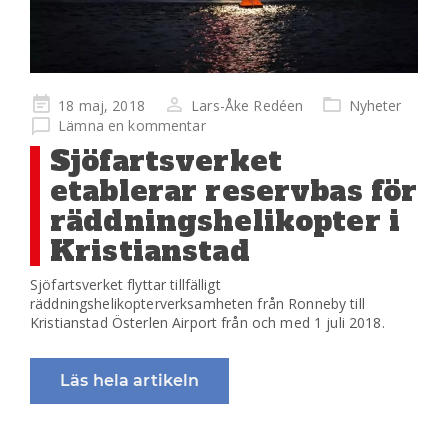
Publicerad
18 maj, 2018
Lars-Åke Redéen
Nyheter
på
Lämna en kommentar
Sjöfartsverket
etablerar reservbas för
räddningshelikopter i
Kristianstad
Sjöfartsverket flyttar tillfälligt
räddningshelikopterverksamheten från Ronneby till
Kristianstad Österlen Airport från och med 1 juli 2018.
Läs hela artikeln