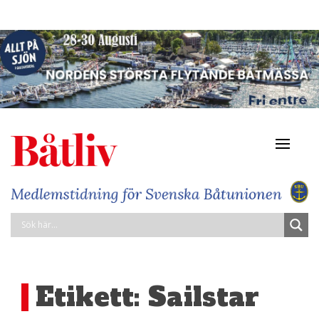
Navigat
av/på
Etikett:
Sailstar