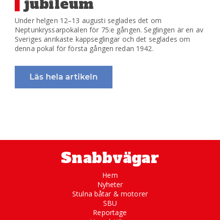
jubileum
Under helgen 12–13 augusti seglades det om
Neptunkryssarpokalen för 75:e gången. Seglingen är en av
Sveriges anrikaste kappseglingar och det seglades om
denna pokal för första gången redan 1942.
Läs hela artikeln
Snabbvägar
Hem
Nyheter
Stulna båtar & motorer
SBU
Reportage