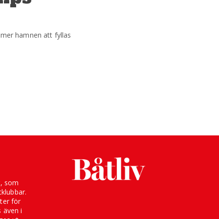
mmer hamnen att fyllas
g, som
klubbar.
ter för
s även i