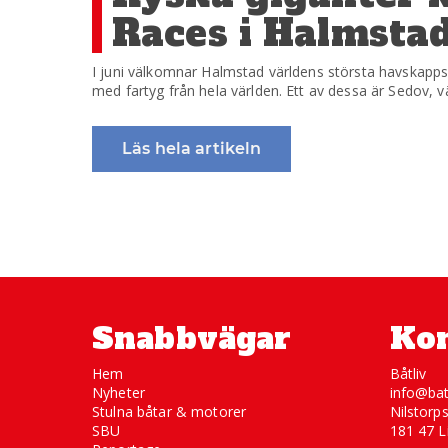
Races i Halmsta
I juni välkomnar Halmstad världens största havskapps
med fartyg från hela världen. Ett av dessa är Sedov, v
Läs hela artikeln
Snabbvägar
Kon
Hem
Båtliv
Nyheter
info@bat
Stulna båtar & motorer
Nilstorp
SBU
181 47 L