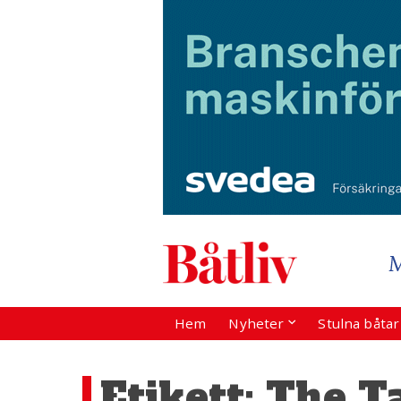
Hem
Nyheter
Stulna båta
Etikett:
The Ta