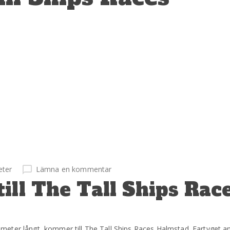
eter
Lämna en kommentar
ill The Tall Ships Race
ter långt, kommer till The Tall Ships Races Halmstad. Fartyget ansl