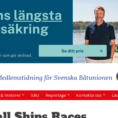
r & motorer
SBU
Reportage
Kontakta oss
Läs
ll Ships Races