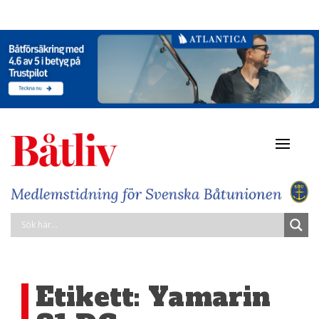
Navigat
av/på
Etikett:
Yamarin